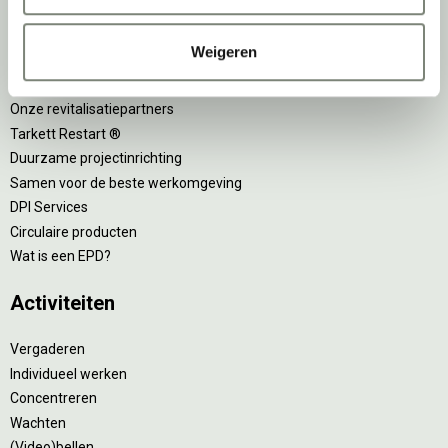
Wat is circulair inrichten?
Sociaal en circulair ondernemen
Weigeren
Duurzaamheid in onze showrooms
Tweede Leven Lijst
Onze revitalisatiepartners
Tarkett Restart ®
Duurzame projectinrichting
Samen voor de beste werkomgeving
DPI Services
Circulaire producten
Wat is een EPD?
Activiteiten
Vergaderen
Individueel werken
Concentreren
Wachten
(Video)bellen