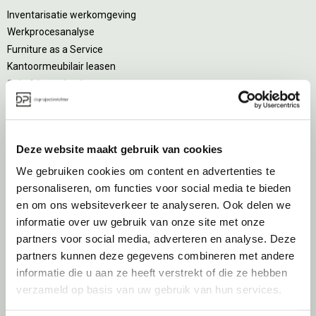
Inventarisatie werkomgeving
Werkprocesanalyse
Furniture as a Service
Kantoormeubilair leasen
Sale & Leaseback
Refurbished kantoormeubilair
Retourname van inventaris
Projectstoffering
Deze website maakt gebruik van cookies
Creatiefase
We gebruiken cookies om content en advertenties te
personaliseren, om functies voor social media te bieden
Interieurontwerp
en om ons websiteverkeer te analyseren. Ook delen we
Styling en beplanting
informatie over uw gebruik van onze site met onze
Circulair inrichten
partners voor social media, adverteren en analyse. Deze
Akoestisch advies
partners kunnen deze gegevens combineren met andere
Ergonomisch advies
informatie die u aan ze heeft verstrekt of die ze hebben
Lichtadvies
verzameld op basis van uw gebruik van hun services.
Kabelmanagement