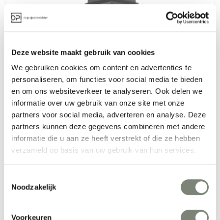
Deze website maakt gebruik van cookies
Quinze and Milan Seattle Cross Bank
We gebruiken cookies om content en advertenties te
Vanaf €€€
personaliseren, om functies voor social media te bieden
en om ons websiteverkeer te analyseren. Ook delen we
informatie over uw gebruik van onze site met onze
partners voor social media, adverteren en analyse. Deze
partners kunnen deze gegevens combineren met andere
informatie die u aan ze heeft verstrekt of die ze hebben
verzameld op basis van uw gebruik van hun services.
Cappellini Oblong System modulaire bank
Toestemmingsselectie
Noodzakelijk
Vanaf €€
Voorkeuren