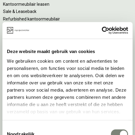
Kantoormeubilair leasen
Sale & Leaseback
Refurbished kantoormeubilair
Retourname van inventaris
Projectstoffering
Creatiefase
Deze website maakt gebruik van cookies
We gebruiken cookies om content en advertenties te
Interieurontwerp
personaliseren, om functies voor social media te bieden
Styling en beplanting
en om ons websiteverkeer te analyseren. Ook delen we
Circulair inrichten
informatie over uw gebruik van onze site met onze
Akoestisch advies
partners voor social media, adverteren en analyse. Deze
Ergonomisch advies
partners kunnen deze gegevens combineren met andere
Lichtadvies
informatie die u aan ze heeft verstrekt of die ze hebben
Kabelmanagement
verzameld op basis van uw gebruik van hun services.
Implementatiefase
Toestemmingsselectie
Noodzakelijk
Inhuizen & montage