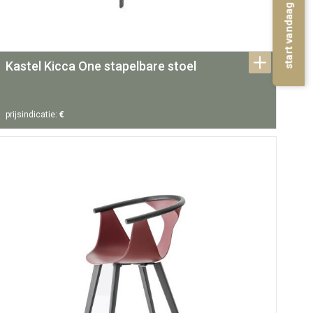
start vandaag met inrichten
Kastel Kicca One stapelbare stoel
prijsindicatie:
€