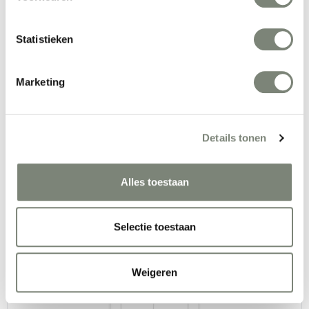
Statistieken
BuzziSpace BuzziLight Alhambra & Royal 
akoestische verlichting
Marketing
Vanaf €€
Details tonen
Alles toestaan
Selectie toestaan
Caimi Giotto lux akoestische verlichting
Vanaf €€
Weigeren