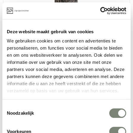
BuzziSpace BuzziChandelier akoestische verlichting
Deze website maakt gebruik van cookies
Vanaf €€€
We gebruiken cookies om content en advertenties te
personaliseren, om functies voor social media te bieden
en om ons websiteverkeer te analyseren. Ook delen we
informatie over uw gebruik van onze site met onze
partners voor social media, adverteren en analyse. Deze
partners kunnen deze gegevens combineren met andere
informatie die u aan ze heeft verstrekt of die ze hebben
BuzziSpace BuzziBell akoestische hanglamp
verzameld op basis van uw gebruik van hun services.
Vanaf €€€
Toestemmingsselectie
Noodzakelijk
Voorkeuren