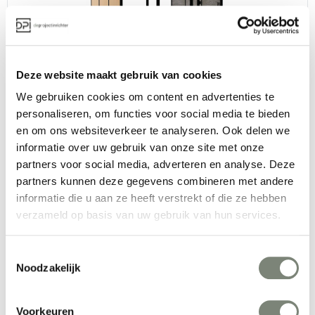
BOW Nine akoestische ruimte
Deze website maakt gebruik van cookies
Vanaf €€€
We gebruiken cookies om content en advertenties te
personaliseren, om functies voor social media te bieden
en om ons websiteverkeer te analyseren. Ook delen we
informatie over uw gebruik van onze site met onze
partners voor social media, adverteren en analyse. Deze
partners kunnen deze gegevens combineren met andere
informatie die u aan ze heeft verstrekt of die ze hebben
verzameld op basis van uw gebruik van hun services.
Deblick Cube Booth akoestische belcel
Toestemmingsselectie
Vanaf €€
Noodzakelijk
Voorkeuren