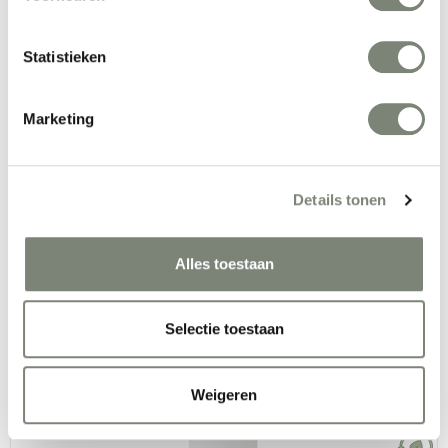
Statistieken
Deblick Cube One akoestische belcel
Marketing
Vanaf €€€
Details tonen
Alles toestaan
Selectie toestaan
Abstracta Domo Wall Booth geluidsabsorberende 
wandcabines
Weigeren
Vanaf €