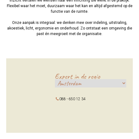
inzicht vertalen we wensen naar een inrichting die werkt in de praktijk.
Flexibel waar het moet, duurzaam waar het kan en altijd afgestemd op de
functie van de ruimte.
Onze aanpak is integraal: we denken mee over indeling, uitstraling,
akoestiek, licht, ergonomie en onderhoud. Zo ontstaat een omgeving die
past én meegroeit met de organisatie.
Expert in de regio
088 - 650 12 34