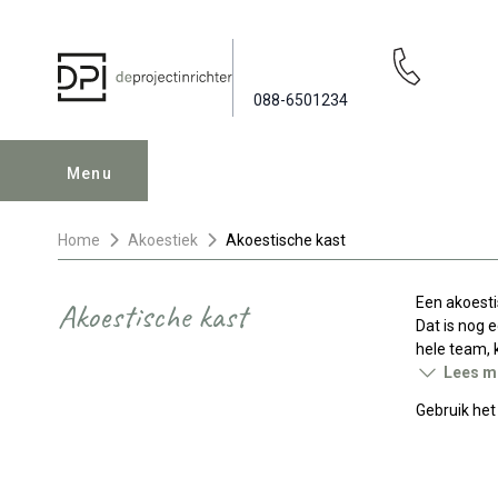
088-6501234
Menu
Home
Akoestiek
Akoestische kast
Een akoesti
Akoestische kast
Dat is nog 
hele team, 
Lees m
Gebruik he