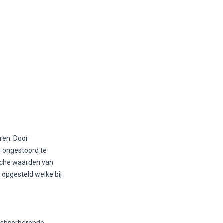
ren. Door
m ongestoord te
ische waarden van
 opgesteld welke bij
dsabsorberende