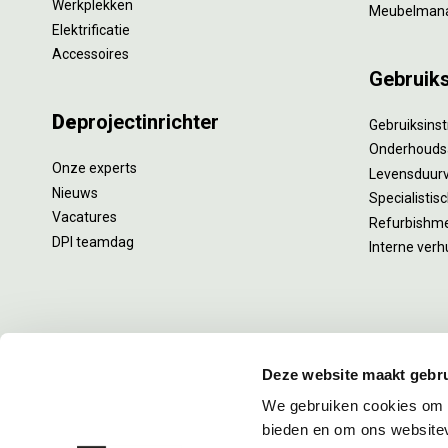
Werkplekken
Meubelman
Elektrificatie
Accessoires
Gebruik
De
projectinrichter
Gebruiksinst
Onderhouds
Onze experts
Levensduur
Nieuws
Specialistisc
Vacatures
Refurbishm
DPI teamdag
Interne verh
Deze website maakt gebru
We gebruiken cookies om c
bieden en om ons websitev
De Projectinrichter © 2003 - 2026
Algemene voorwaarden
Coo