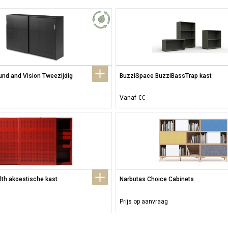
nd and Vision Tweezijdig
BuzziSpace BuzziBassTrap kast
Vanaf €€
lth akoestische kast
Narbutas Choice Cabinets
Prijs op aanvraag