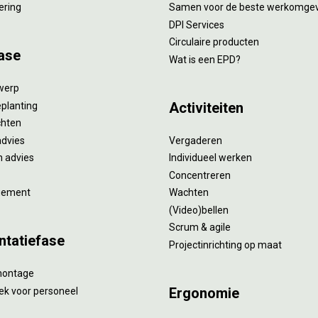
ering
Samen voor de beste werkomge
DPI Services
Circulaire producten
ase
Wat is een EPD?
twerp
Activiteiten
eplanting
ichten
advies
Vergaderen
 advies
Individueel werken
Concentreren
gement
Wachten
(Video)bellen
Scrum & agile
ntatiefase
Projectinrichting op maat
montage
Ergonomie
ek voor personeel