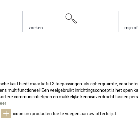
zoeken
mijn of
sche kast biedt maar liefst 3 toepassingen: als opbergruimte, voor bete
eens multifunctioneel! Een veelgebruikt inrichtingsconcept is het open k
kortere communicatielijnen en makkelijke kennisoverdracht tussen per
eer
t
icoon om producten toe te voegen aan uw offertelijst.