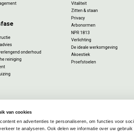
agement
Vitaliteit
Zitten & staan
Privacy
sfase
Arbonormen
NPR 1813
ructie
Verlichting
advies
De ideale werkomgeving
verlengend onderhoud
Akoestiek
he reiniging
Proefstoelen
ent
uizing
ik van cookies
ontent en advertenties te personaliseren, om functies voor soci
erkeer te analyseren. Ook delen we informatie over uw gebruik
kies
Disclaimer
Sitemap