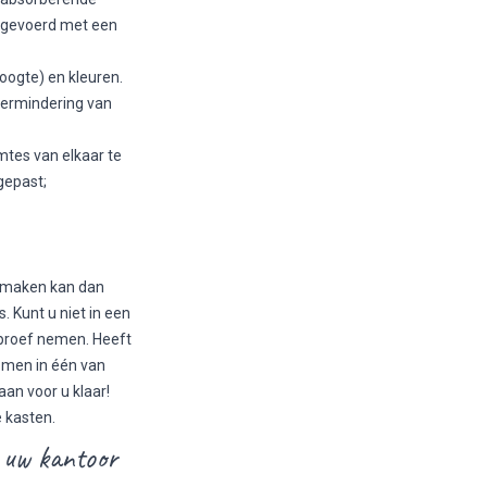
itgevoerd met een
oogte) en kleuren.
vermindering van
tes van elkaar te
gepast;
ze maken kan dan
s. Kunt u niet in een
 proef nemen. Heeft
 komen in één van
an voor u klaar!
 kasten.
 uw kantoor