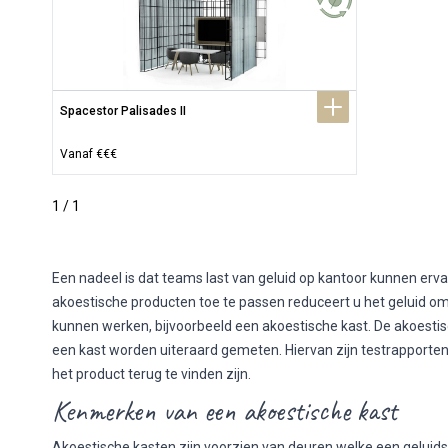
Spacestor Palisades II
Vanaf €€€
1 / 1
Een nadeel is dat teams last van geluid op kantoor kunnen erva
akoestische producten toe te passen reduceert u het geluid o
kunnen werken, bijvoorbeeld een akoestische kast. De akoest
een kast worden uiteraard gemeten. Hiervan zijn testrapporten
het product terug te vinden zijn.
Kenmerken van een akoestische kast
Akoestische kasten zijn voorzien van deuren welke een gelui