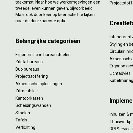
toekomst. Naar hoe we werkomgevingen een
Projectstoff
tweede leven kunnen geven, bijvoorbeeld.
Maar ook door keer op keer actief te kijken
naar de duurzaamste optie.
Creatief
Interieuron
Belangrijke categorieën
Styling en b
Circulair inr
Ergonomische bureaustoelen
Akoestisch 
Zitsta bureaus
Ergonomisch
Duo bureaus
Lichtadvies
Projectstoffering
Kabelmana
Akoestische oplossingen
Zitmeubilair
Kantoorkasten
Impleme
Scheidingswanden
Stoelen
Inhuizen & 
Tafels
Thuiswerkpl
Verlichting
DPI Services