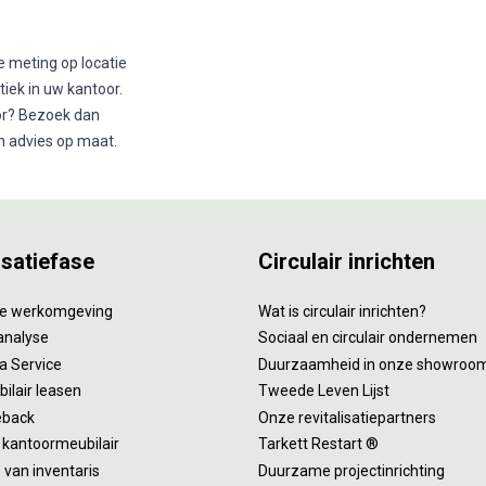
e meting op locatie
iek in uw kantoor.
or
? Bezoek dan
n advies op maat.
isatiefase
Circulair inrichten
tie werkomgeving
Wat is circulair inrichten?
analyse
Sociaal en circulair ondernemen
 a Service
Duurzaamheid in onze showroo
ilair leasen
Tweede Leven Lijst
eback
Onze revitalisatiepartners
 kantoormeubilair
Tarkett Restart ®
van inventaris
Duurzame projectinrichting