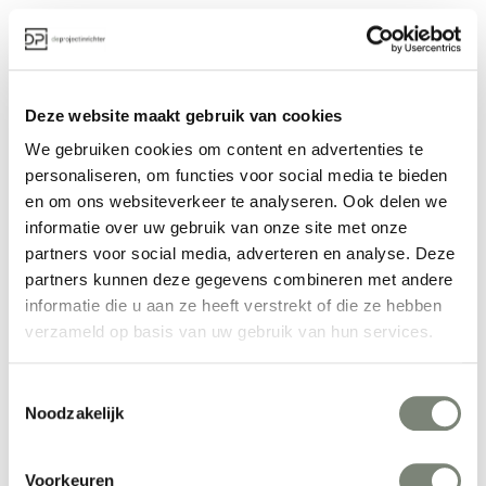
Deze website maakt gebruik van cookies
We gebruiken cookies om content en advertenties te
personaliseren, om functies voor social media te bieden
en om ons websiteverkeer te analyseren. Ook delen we
informatie over uw gebruik van onze site met onze
partners voor social media, adverteren en analyse. Deze
partners kunnen deze gegevens combineren met andere
informatie die u aan ze heeft verstrekt of die ze hebben
verzameld op basis van uw gebruik van hun services.
Een duurzame projectinrichter
Duurzaamheid is bij ons geen trend, maar een vanzelfsprekend
Toestemmingsselectie
onderdeel van hoe we werken. In onze eigen showrooms en bij elk project
Noodzakelijk
dat we realiseren. We zoeken altijd naar de beste match tussen wens en
aanbod: wat is er nodig en welke materialen, producten of partners
passen daar het best bij? Soms is dat nieuw, maar vaak ook hergebruikt of
opgeknapt. Denk aan herstofferen, het circulair inzetten van meubilair of
Voorkeuren