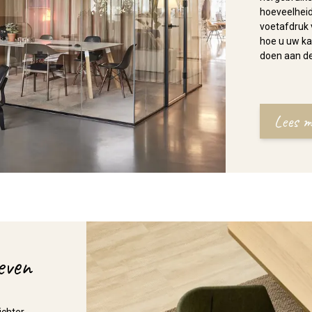
hoeveelheid
voetafdruk 
hoe u uw ka
doen aan de
Lees m
even