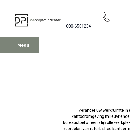
088-6501234
Menu
Verander uw werkruimte in 
kantooromgeving milieuvriendel
bureaustoel of een stijlvolle werkple
voordelen van refurbished kantoorm