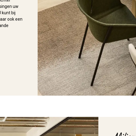
ichter
singen uw
 kunt bij
maar ook een
aande