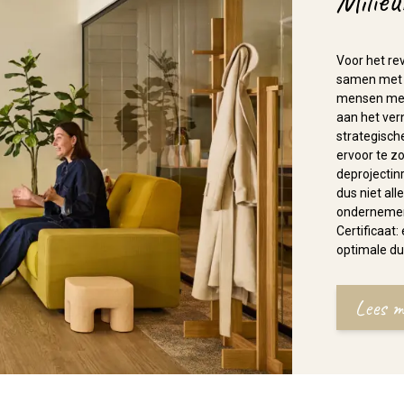
Milieu
Voor het re
samen met S
mensen met 
aan het ver
strategisch
ervoor te z
deprojectin
dus niet al
ondernemen! 
Certificaat
optimale d
Lees m