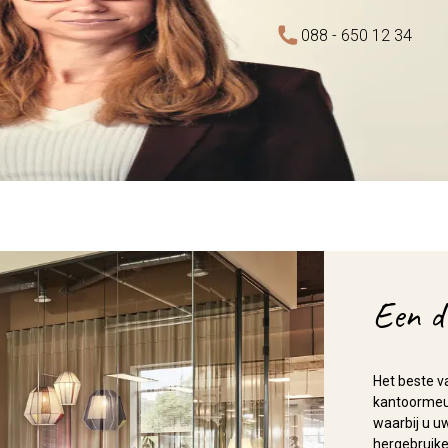
088 - 650 12 34
Een d
Het beste v
kantoormeub
waarbij u uw
hergebruike