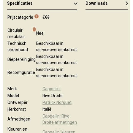
Specificaties
Downloads
Kleuren en materialen
i
Prijscategorie
€€€
i
Circulair
Nee
meubilair
Technisch
Beschikbaar in
onderhoud
serviceovereenkomst
Beschikbaar in
Dieptereiniging
serviceovereenkomst
Beschikbaar in
Reconfiguratie
serviceovereenkomst
Merk
Cappellini
Model
Rive Droite
Ontwerper
Patrick Norguet
Herkomst
Italië
Cappellini Rive
Afmetingen
Droite afmetingen
Kleuren en
Cappellini kleuren