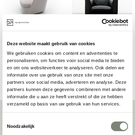
Cappellini Orla 
Cappellini Elan 
fauteuil
fauteuil
Vanaf €€€
Vanaf €€€
Deze website maakt gebruik van cookies
We gebruiken cookies om content en advertenties te
personaliseren, om functies voor social media te bieden
en om ons websiteverkeer te analyseren. Ook delen we
Bekijk alles van Cappellini
informatie over uw gebruik van onze site met onze
partners voor social media, adverteren en analyse. Deze
partners kunnen deze gegevens combineren met andere
informatie die u aan ze heeft verstrekt of die ze hebben
verzameld op basis van uw gebruik van hun services.
Toestemmingsselectie
Over deprojectinrichter
Noodzakelijk