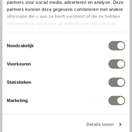
partners voor social media, adverteren en analyse. Deze
tweede leven kunnen geven, bijvoorbeeld. Maar ook door keer op
partners kunnen deze gegevens combineren met andere
keer actief te kijken naar de duurzaamste optie.
informatie die u aan ze heeft verstrekt of die ze hebben
Belangrijke categorieën
verzameld op basis van uw gebruik van hun services.
Ergonomische bureaustoelen
Toestemmingsselectie
Zitsta bureaus
Noodzakelijk
Duo bureaus
Projectstoffering
Voorkeuren
Akoestische oplossingen
Zitmeubilair
Kantoorkasten
Statistieken
Scheidingswanden
Stoelen
Marketing
Tafels
Verlichting
Werkplekken
Elektrificatie
Details tonen
Accessoires