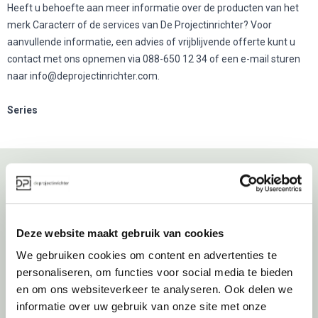
Heeft u behoefte aan meer informatie over de producten van het
merk Caracterr of de services van De Projectinrichter? Voor
aanvullende informatie, een advies of vrijblijvende offerte kunt u
contact met ons opnemen via 088-650 12 34 of een e-mail sturen
naar
info@deprojectinrichter.com
.
Series
Over deprojectinrichter
Deze website maakt gebruik van cookies
Als grootste onafhankelijke projectinrichter én expert op het gebied
van de beste werkomgeving zetten we ons dagelijks met veel
We gebruiken cookies om content en advertenties te
passie en enthousiasme in om juist dat voor onze klanten te
personaliseren, om functies voor social media te bieden
realiseren: de allerbeste werkomgeving. En dat doen we niet alleen
en om ons websiteverkeer te analyseren. Ook delen we
met het oog op nu; dankzij ons duurzame en circulaire karakter
informatie over uw gebruik van onze site met onze
kijken we ook naar de toekomst. Naar hoe we werkomgevingen een