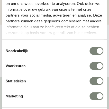
en om ons websiteverkeer te analyseren. Ook delen we
missie: Samen voor de beste werkomgeving. Nu én
informatie over uw gebruik van onze site met onze
later.
partners voor social media, adverteren en analyse. Deze
partners kunnen deze gegevens combineren met andere
informatie die u aan ze heeft verstrekt of die ze hebben
verzameld op basis van uw gebruik van hun services.
Toestemmingsselectie
Noodzakelijk
Voorkeuren
Statistieken
Over deprojectinrichter
Marketing
Als grootste onafhankelijke projectinrichter én expert op het gebied