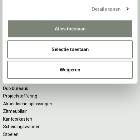
van de beste werkomgeving zetten we ons dagelijks met veel
Details tonen
passie en enthousiasme in om juist dat voor onze klanten te
realiseren: de allerbeste werkomgeving. En dat doen we niet alleen
met het oog op nu; dankzij ons duurzame en circulaire karakter
Alles toestaan
kijken we ook naar de toekomst. Naar hoe we werkomgevingen een
tweede leven kunnen geven, bijvoorbeeld. Maar ook door keer op
keer actief te kijken naar de duurzaamste optie.
Selectie toestaan
Belangrijke categorieën
Weigeren
Ergonomische bureaustoelen
Zitsta bureaus
Duo bureaus
Projectstoffering
Akoestische oplossingen
Zitmeubilair
Kantoorkasten
Scheidingswanden
Stoelen