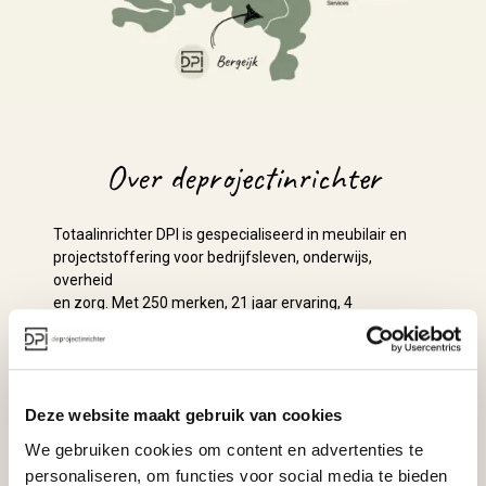
Over deprojectinrichter
Totaalinrichter DPI is gespecialiseerd in meubilair en
projectstoffering voor bedrijfsleven, onderwijs,
overheid
en zorg. Met 250 merken, 21 jaar ervaring, 4
vestigingen verspreid door Nederland, een logistiek
centrum en
een eigen serviceteam is DPI één van de grootste
onafankelijke aanbieders van projectinrichting in
Deze website maakt gebruik van cookies
Nederland.
Het team van 40+ medewerkers is expert op het gebied
We gebruiken cookies om content en advertenties te
van duurzaamheid, revitaliseren, vitaliteit, ergonomie
personaliseren, om functies voor social media te bieden
en akoestiek en geeft dagelijks invulling aan haar