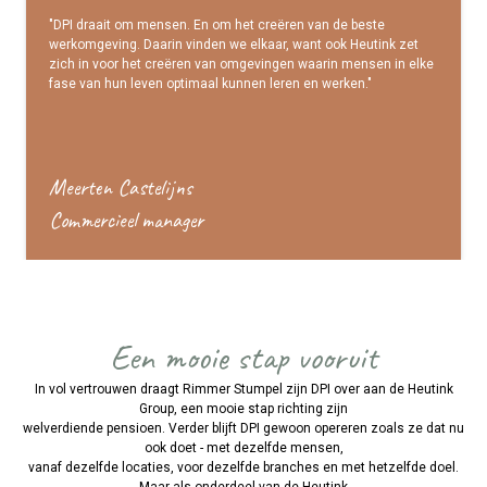
"DPI draait om mensen. En om het creëren van de beste
"DPI draait om mensen. En om het creëren van de beste
"DPI draait om mensen. En om het creëren van de beste
werkomgeving. Daarin vinden we elkaar, want ook Heutink zet
werkomgeving. Daarin vinden we elkaar, want ook Heutink zet
werkomgeving. Daarin vinden we elkaar, want ook Heutink zet
zich in voor het creëren van omgevingen waarin mensen in elke
zich in voor het creëren van omgevingen waarin mensen in elke
zich in voor het creëren van omgevingen waarin mensen in elke
fase van hun leven optimaal kunnen leren en werken."
fase van hun leven optimaal kunnen leren en werken."
fase van hun leven optimaal kunnen leren en werken."
Meerten Castelijns
Meerten Castelijns
Meerten Castelijns
Commercieel manager
Commercieel manager
Commercieel manager
Een mooie stap vooruit
In vol vertrouwen draagt Rimmer Stumpel zijn DPI over aan de Heutink
Group, een mooie stap richting zijn
welverdiende pensioen. Verder blijft DPI gewoon opereren zoals ze dat nu
ook doet - met dezelfde mensen,
vanaf dezelfde locaties, voor dezelfde branches en met hetzelfde doel.
Maar als onderdeel van de Heutink