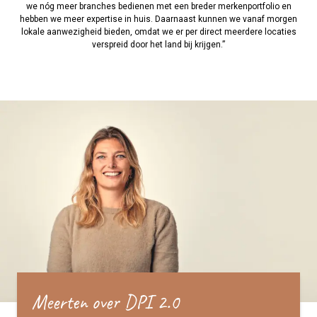
we nóg meer branches bedienen met een breder merkenportfolio en
hebben we meer expertise in huis. Daarnaast kunnen we vanaf morgen
lokale aanwezigheid bieden, omdat we er per direct meerdere locaties
verspreid door het land bij krijgen.”
Meerten over DPI 2.0
Meerten over DPI 2.0
Meerten over DPI 2.0