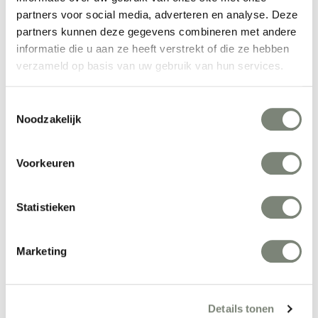
partners voor social media, adverteren en analyse. Deze
Infloor Crash tapijt
partners kunnen deze gegevens combineren met andere
Vanaf €€
informatie die u aan ze heeft verstrekt of die ze hebben
verzameld op basis van uw gebruik van hun services.
Toestemmingsselectie
Noodzakelijk
Voorkeuren
Infloor Cricket tapijt
Statistieken
Vanaf €€€
Marketing
Details tonen