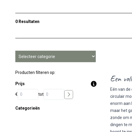
0 Resultaten
Producten filteren op:
Een voll
Prijs
Eén van de 
€
tot
circulair m
enorm aan b
Categorieën
maar het ga
zonde om m
dingen te m
hoopt te ins