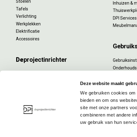
Stoelen
Inhuizen & 
Tafels
Thuiswerkpl
Verlichting
DPI Services
Werkplekken
Meubelman
Elektrificatie
Accessoires
Gebruik
De
projectinrichter
Gebruiksinst
Onderhouds
Onze experts
Levensduur
Nieuws
Specialistisc
Deze website maakt gebru
Vacatures
Refurbishm
We gebruiken cookies om c
DPI teamdag
Interne verh
bieden en om ons websitev
site met onze partners vo
combineren met andere inf
uw gebruik van hun servic