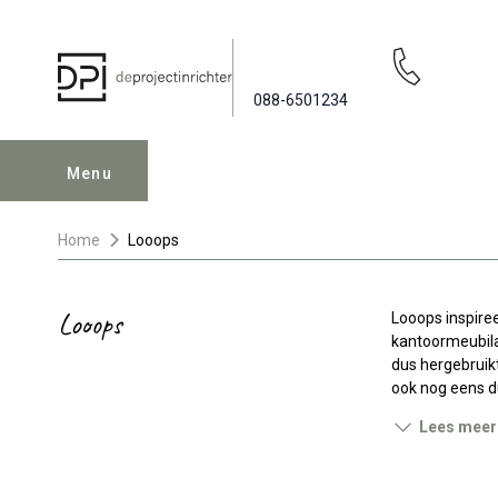
088-6501234
Menu
Home
Looops
Looops
Looops inspiree
kantoormeubilai
dus hergebruikt
ook nog eens d
Lees meer