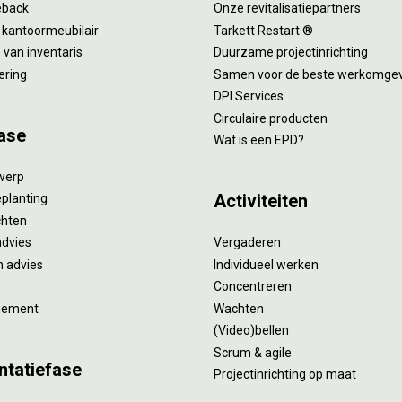
eback
Onze revitalisatiepartners
 kantoormeubilair
Tarkett Restart ®
van inventaris
Duurzame projectinrichting
ering
Samen voor de beste werkomge
DPI Services
Circulaire producten
ase
Wat is een EPD?
twerp
Activiteiten
eplanting
ichten
advies
Vergaderen
 advies
Individueel werken
Concentreren
gement
Wachten
(Video)bellen
Scrum & agile
ntatiefase
Projectinrichting op maat