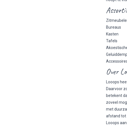
Assorti
Zitmeubele
Bureaus
Kasten
Tafels
Akoestisch
Geluiddem
Accessoire
Over Lo
Looops heef
Daarvoor zo
betekent da
zoveel moge
met duurza
afstand tot
Looops aan 