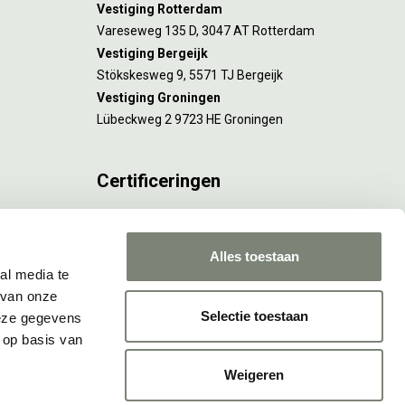
Vestiging Rotterdam
Vareseweg 135 D, 3047 AT Rotterdam
Vestiging Bergeijk
Stökskesweg 9, 5571 TJ Bergeijk
Vestiging Groningen
Lübeckweg 2 9723 HE Groningen
Certificeringen
FSC® C173116 geldt voor Amsterdam.
ISO 9001 en 14001 gelden voor Amsterdam,
Alles toestaan
Rotterdam en Culemborg.
al media te
 van onze
Selectie toestaan
deze gegevens
 op basis van
Weigeren