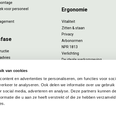
montage
Ergonomie
ek voor personeel
agement
Vitaliteit
Zitten & staan
Privacy
sfase
Arbonormen
NPR 1813
ructie
Verlichting
advies
De ideale werkomgeving
verlengend onderhoud
Akoestiek
he reiniging
ik van cookies
Proefstoelen
ent
ontent en advertenties te personaliseren, om functies voor soci
uizing
erkeer te analyseren. Ook delen we informatie over uw gebruik
or social media, adverteren en analyse. Deze partners kunnen 
ormatie die u aan ze heeft verstrekt of die ze hebben verzameld
es.