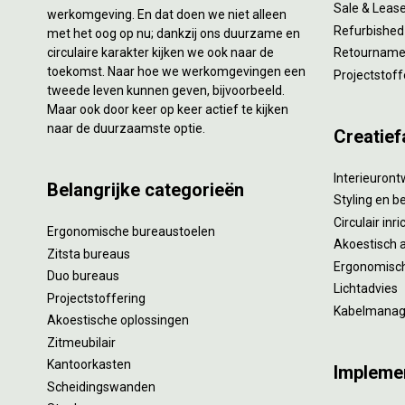
Sale & Leas
werkomgeving. En dat doen we niet alleen
Refurbished
met het oog op nu; dankzij ons duurzame en
circulaire karakter kijken we ook naar de
Retourname 
toekomst. Naar hoe we werkomgevingen een
Projectstoff
tweede leven kunnen geven, bijvoorbeeld.
Maar ook door keer op keer actief te kijken
naar de duurzaamste optie.
Creatief
Interieuron
Belangrijke categorieën
Styling en b
Circulair inr
Ergonomische bureaustoelen
Akoestisch 
Zitsta bureaus
Ergonomisch
Duo bureaus
Lichtadvies
Projectstoffering
Kabelmana
Akoestische oplossingen
Zitmeubilair
Kantoorkasten
Impleme
Scheidingswanden