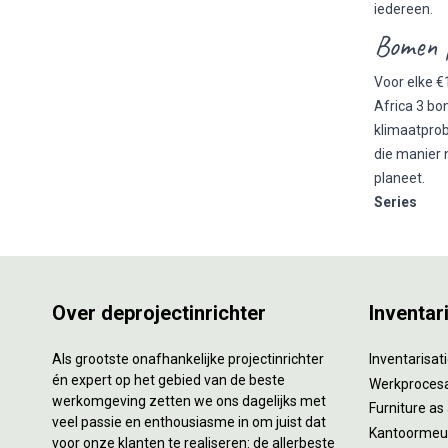
iedereen.
Bomen p
Voor elke €
Africa 3 bo
klimaatprob
die manier
planeet.
Series
Over deprojectinrichter
Inventar
Als grootste onafhankelijke projectinrichter
Inventarisa
én expert op het gebied van de beste
Werkproces
werkomgeving zetten we ons dagelijks met
Furniture as
veel passie en enthousiasme in om juist dat
Kantoormeub
voor onze klanten te realiseren: de allerbeste