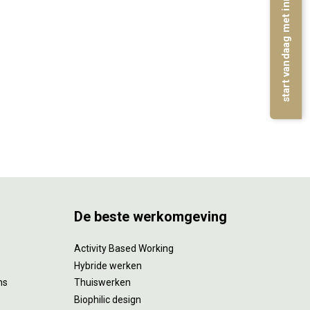
start vandaag met inrichten
De beste werkomgeving
Activity Based Working
Hybride werken
ms
Thuiswerken
Biophilic design