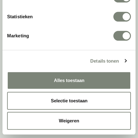
De
projectinrichter
Statistieken
Onze experts
Nieuws
Marketing
Vacatures
DPI teamdag
Details tonen
Inventarisatiefase
Inventarisatie werkomgeving
Alles toestaan
Werkprocesanalyse
Furniture as a Service
Selectie toestaan
Kantoormeubilair leasen
Sale & Leaseback
Refurbished kantoormeubilair
Weigeren
Retourname van inventaris
Projectstoffering