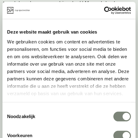
tweede leven kunnen geven, bijvoorbeeld. Maar ook door keer op
keer actief te kijken naar de duurzaamste optie.
Belangrijke categorieën
Deze website maakt gebruik van cookies
Ergonomische bureaustoelen
We gebruiken cookies om content en advertenties te
Zitsta bureaus
personaliseren, om functies voor social media te bieden
Duo bureaus
en om ons websiteverkeer te analyseren. Ook delen we
Projectstoffering
informatie over uw gebruik van onze site met onze
Akoestische oplossingen
partners voor social media, adverteren en analyse. Deze
Zitmeubilair
partners kunnen deze gegevens combineren met andere
Kantoorkasten
informatie die u aan ze heeft verstrekt of die ze hebben
Scheidingswanden
verzameld op basis van uw gebruik van hun services.
Stoelen
Tafels
Toestemmingsselectie
Verlichting
Noodzakelijk
Werkplekken
Elektrificatie
Voorkeuren
Accessoires