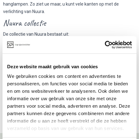
hanglampen. Zo ziet ue maar, u kunt vele kanten op met de
verlichting van Nuura.
Nuura collectie
De collectie van Nuura bestaat uit:
Hanglampen
Plafondlampen
Tafellampen | bureaulampen
Wandlampen en
Deze website maakt gebruik van cookies
Vloerlampen | Staande lampen
We gebruiken cookies om content en advertenties te
Meer informatie over Nuura?
personaliseren, om functies voor social media te bieden
en om ons websiteverkeer te analyseren. Ook delen we
Wilt u meer informatie over de verlichtingsmogelijkheden van Nuura
informatie over uw gebruik van onze site met onze
of wilt u een lichtplan voor uw inrichting? Neem dan contact op met
partners voor social media, adverteren en analyse. Deze
onze experts.
partners kunnen deze gegevens combineren met andere
Series
informatie die u aan ze heeft verstrekt of die ze hebben
verzameld op basis van uw gebruik van hun services.