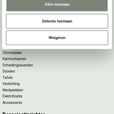
Alles toestaan
Belangrijke categorieën
Selectie toestaan
Ergonomische bureaustoelen
Zitsta bureaus
Duo bureaus
Weigeren
Projectstoffering
Akoestische oplossingen
Zitmeubilair
Kantoorkasten
Scheidingswanden
Stoelen
Tafels
Verlichting
Werkplekken
Elektrificatie
Accessoires