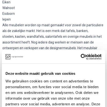
Eiken
Walnoot
Esdoorn
Iepen
Alle meubelen worden op maat gemaakt voor zowel de particuliere
als de zakelijke markt. Het is een merk dat
tafels
, banken,
stoelen,
kasten
, wandtafels, salontafels en overige meubels in het
assortiment heeft. Nog iedere dag werken er mensen aan de
ontwerpen en verkopen van de designermeubels. Het meubilair
wordt gemaakt in Bosnië, waar een fabriek staat en
ambachtsmensen werken aan de beste kwaliteitsproducten. Er
werken designers die gespecialiseerd zijn in houten
meubelen met een uitstraling die eenvoudig en robuust is. Naast de
Deze website maakt gebruik van cookies
reeds genoemde collectie heeft het merk ook een lijn voor
We gebruiken cookies om content en advertenties te
kindermeubels. Deze heet Warber en is opgestart door de oudste
personaliseren, om functies voor social media te bieden
dochter van Gjalt Pilat, Kristien Pilat. Zij ging in 2001 bij het bedrijf
en om ons websiteverkeer te analyseren. Ook delen we
aan de slag.
informatie over uw gebruik van onze site met onze
Interesse in dit merk?
partners voor social media, adverteren en analyse. Deze