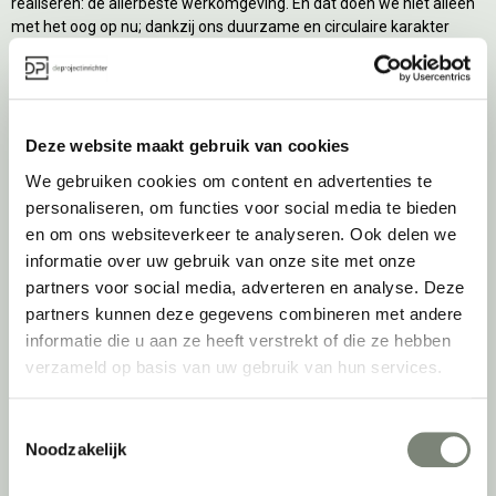
realiseren: de allerbeste werkomgeving. En dat doen we niet alleen
met het oog op nu; dankzij ons duurzame en circulaire karakter
kijken we ook naar de toekomst. Naar hoe we werkomgevingen een
tweede leven kunnen geven, bijvoorbeeld. Maar ook door keer op
keer actief te kijken naar de duurzaamste optie.
Belangrijke categorieën
Deze website maakt gebruik van cookies
We gebruiken cookies om content en advertenties te
Ergonomische bureaustoelen
personaliseren, om functies voor social media te bieden
Zitsta bureaus
en om ons websiteverkeer te analyseren. Ook delen we
Duo bureaus
informatie over uw gebruik van onze site met onze
Projectstoffering
partners voor social media, adverteren en analyse. Deze
Akoestische oplossingen
partners kunnen deze gegevens combineren met andere
Zitmeubilair
informatie die u aan ze heeft verstrekt of die ze hebben
Kantoorkasten
verzameld op basis van uw gebruik van hun services.
Scheidingswanden
Stoelen
Toestemmingsselectie
Tafels
Noodzakelijk
Verlichting