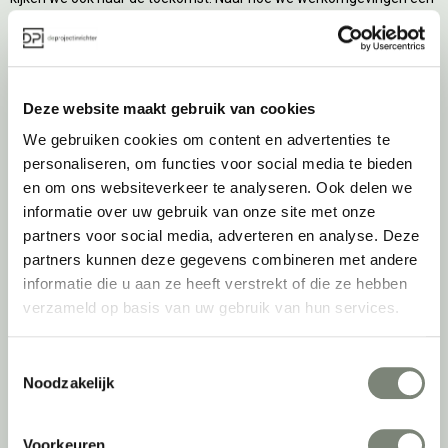
tweede leven kunnen geven, bijvoorbeeld. Maar ook door keer op
keer actief te kijken naar de duurzaamste optie.
Belangrijke categorieën
Deze website maakt gebruik van cookies
Ergonomische bureaustoelen
We gebruiken cookies om content en advertenties te
Zitsta bureaus
personaliseren, om functies voor social media te bieden
Duo bureaus
en om ons websiteverkeer te analyseren. Ook delen we
Projectstoffering
informatie over uw gebruik van onze site met onze
Akoestische oplossingen
partners voor social media, adverteren en analyse. Deze
Zitmeubilair
partners kunnen deze gegevens combineren met andere
Kantoorkasten
informatie die u aan ze heeft verstrekt of die ze hebben
Scheidingswanden
verzameld op basis van uw gebruik van hun services.
Stoelen
Tafels
Toestemmingsselectie
Verlichting
Noodzakelijk
Werkplekken
Elektrificatie
Voorkeuren