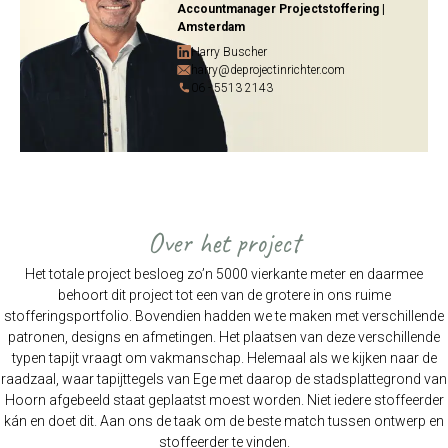
Accountmanager Projectstoffering |
Amsterdam
Harry Buscher
harry@deprojectinrichter.com
06 - 5513 2143
Over het project
Het totale project besloeg zo’n 5000 vierkante meter en daarmee
behoort dit project tot een van de grotere in ons ruime
stofferingsportfolio. Bovendien hadden we te maken met verschillende
patronen, designs en afmetingen. Het plaatsen van deze verschillende
typen tapijt vraagt om vakmanschap. Helemaal als we kijken naar de
raadzaal, waar tapijttegels van Ege met daarop de stadsplattegrond van
Hoorn afgebeeld staat geplaatst moest worden. Niet iedere stoffeerder
kán en doet dit. Aan ons de taak om de beste match tussen ontwerp en
stoffeerder te vinden.