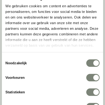
We gebruiken cookies om content en advertenties te
Inventarisatie werkomgeving
personaliseren, om functies voor social media te bieden
Werkprocesanalyse
en om ons websiteverkeer te analyseren. Ook delen we
Furniture as a Service
informatie over uw gebruik van onze site met onze
Kantoormeubilair leasen
partners voor social media, adverteren en analyse. Deze
Sale & Leaseback
partners kunnen deze gegevens combineren met andere
Refurbished kantoormeubilair
informatie die u aan ze heeft verstrekt of die ze hebben
Retourname van inventaris
verzameld op basis van uw gebruik van hun services.
Projectstoffering
Toestemmingsselectie
Creatiefase
Noodzakelijk
Interieurontwerp
Styling en beplanting
Voorkeuren
Circulair inrichten
Akoestisch advies
Statistieken
Ergonomisch advies
Lichtadvies
Kabelmanagement