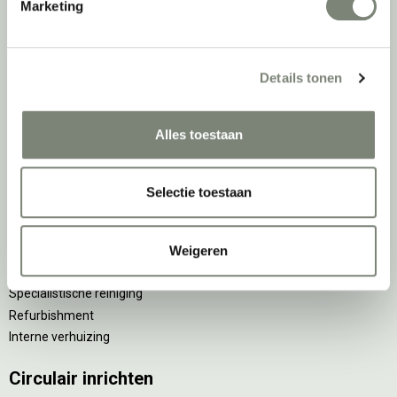
Marketing
Implementatiefase
Details tonen
Inhuizen & montage
Thuiswerkplek voor personeel
DPI Services
Alles toestaan
Meubelmanagement
Gebruiksfase
Selectie toestaan
Gebruiksinstructie
Weigeren
Onderhoudsadvies
Levensduurverlengend onderhoud
Specialistische reiniging
Refurbishment
Interne verhuizing
Circulair inrichten