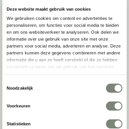
Zitsta bureaus
Duo bureaus
Deze website maakt gebruik van cookies
Projectstoffering
We gebruiken cookies om content en advertenties te
Akoestische oplossingen
personaliseren, om functies voor social media te bieden
Zitmeubilair
en om ons websiteverkeer te analyseren. Ook delen we
Kantoorkasten
informatie over uw gebruik van onze site met onze
Scheidingswanden
partners voor social media, adverteren en analyse. Deze
Stoelen
partners kunnen deze gegevens combineren met andere
Tafels
informatie die u aan ze heeft verstrekt of die ze hebben
Verlichting
verzameld op basis van uw gebruik van hun services.
Werkplekken
Elektrificatie
Toestemmingsselectie
Accessoires
Noodzakelijk
De
projectinrichter
Voorkeuren
Onze experts
Nieuws
Statistieken
Vacatures