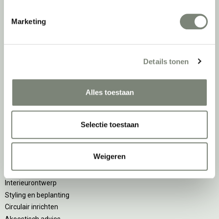
DPI teamdag
Marketing
Inventarisatiefase
Inventarisatie werkomgeving
Details tonen
Werkprocesanalyse
Furniture as a Service
Kantoormeubilair leasen
Alles toestaan
Sale & Leaseback
Refurbished kantoormeubilair
Selectie toestaan
Retourname van inventaris
Projectstoffering
Weigeren
Creatiefase
Interieurontwerp
Styling en beplanting
Circulair inrichten
Akoestisch advies