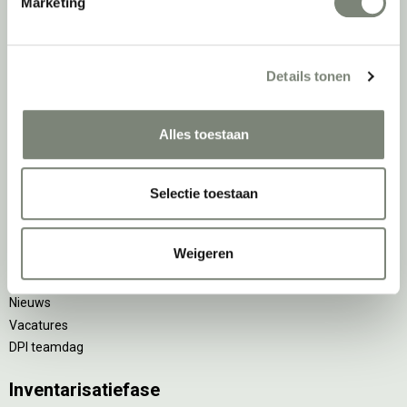
Marketing
Zitmeubilair
Kantoorkasten
Scheidingswanden
Details tonen
Stoelen
Tafels
Verlichting
Alles toestaan
Werkplekken
Elektrificatie
Selectie toestaan
Accessoires
De
projectinrichter
Weigeren
Onze experts
Nieuws
Vacatures
DPI teamdag
Inventarisatiefase