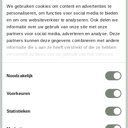
We gebruiken cookies om content en advertenties te
personaliseren, om functies voor social media te bieden
Over deprojectinrichter
en om ons websiteverkeer te analyseren. Ook delen we
informatie over uw gebruik van onze site met onze
Als grootste onafhankelijke projectinrichter én expert op het gebied
partners voor social media, adverteren en analyse. Deze
van de beste werkomgeving zetten we ons dagelijks met veel
partners kunnen deze gegevens combineren met andere
passie en enthousiasme in om juist dat voor onze klanten te
informatie die u aan ze heeft verstrekt of die ze hebben
realiseren: de allerbeste werkomgeving. En dat doen we niet alleen
met het oog op nu; dankzij ons duurzame en circulaire karakter
verzameld op basis van uw gebruik van hun services.
kijken we ook naar de toekomst. Naar hoe we werkomgevingen een
tweede leven kunnen geven, bijvoorbeeld. Maar ook door keer op
Toestemmingsselectie
keer actief te kijken naar de duurzaamste optie.
Noodzakelijk
Belangrijke categorieën
Voorkeuren
Ergonomische bureaustoelen
Zitsta bureaus
Statistieken
Duo bureaus
Projectstoffering
Akoestische oplossingen