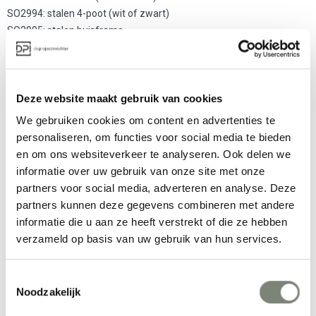
SO2994: stalen 4-poot (wit of zwart)
SO2995: stalen buisframe
SO2996: houten 4-poot
SO2997: swivel
SO2999: aluminium kruisvoet
Deze website maakt gebruik van cookies
SO3000: in hoogte verstelbare stervoet op wielen (aluminium)
SO3002: in hoogte verstelbare stervoet op wielen (zwart)
We gebruiken cookies om content en advertenties te
Zoals u ziet, heeft u vele varianten waar u uit kunt kiezen. Hierbij
personaliseren, om functies voor social media te bieden
kunnen de experts van De Projectinrichter u ondersteunen en
en om ons websiteverkeer te analyseren. Ook delen we
adviseren.
informatie over uw gebruik van onze site met onze
partners voor social media, adverteren en analyse. Deze
partners kunnen deze gegevens combineren met andere
Meer producten van Andreu World
informatie die u aan ze heeft verstrekt of die ze hebben
verzameld op basis van uw gebruik van hun services.
Toestemmingsselectie
Noodzakelijk