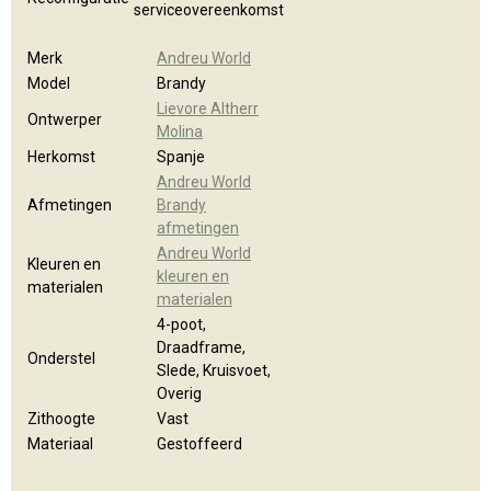
serviceovereenkomst
Merk
Andreu World
Model
Brandy
Lievore Altherr
Ontwerper
Molina
Herkomst
Spanje
Andreu World
Afmetingen
Brandy
afmetingen
Andreu World
Kleuren en
kleuren en
materialen
materialen
4-poot,
Draadframe,
Onderstel
Slede, Kruisvoet,
Overig
Zithoogte
Vast
Materiaal
Gestoffeerd