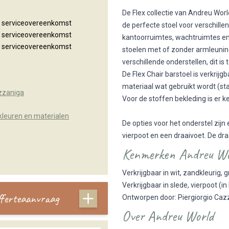
De Flex collectie van Andreu World
n serviceovereenkomst
de perfecte stoel voor verschill
n serviceovereenkomst
kantoorruimtes, wachtruimtes en/
n serviceovereenkomst
stoelen met of zonder armleuninge
verschillende onderstellen, dit is
De Flex Chair barstoel is verkrijgb
materiaal wat gebruikt wordt (sta
azzaniga
Voor de stoffen bekleding is er keu
kleuren en materialen
De opties voor het onderstel zijn
vierpoot en een draaivoet. De dr
Kenmerken Andreu Wor
Verkrijgbaar in wit, zandkleurig, g
Verkrijgbaar in slede, vierpoot (i
offerteaanvraag
Ontworpen door: Piergiorgio Caz
Over Andreu World