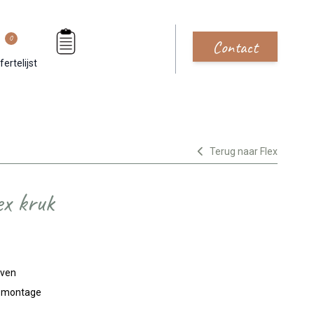
0
Contact
fertelijst
Terug naar Flex
x kruk
jven
n montage