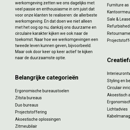
werkomgeving zetten we ons dagelijks met
Furniture as
veel passie en enthousiasme in om juist dat
Kantoormeub
voor onze klanten te realiseren: de allerbeste
Sale & Leas
werkomgeving. En dat doen we niet alleen
Refurbished
met het oog op nu; dankzij ons duurzame en
circulaire karakter kijken we ook naar de
Retourname 
toekomst. Naar hoe we werkomgevingen een
Projectstoff
tweede leven kunnen geven, bijvoorbeeld.
Maar ook door keer op keer actief te kijken
naar de duurzaamste optie.
Creatief
Interieuron
Belangrijke categorieën
Styling en b
Circulair inr
Ergonomische bureaustoelen
Akoestisch 
Zitsta bureaus
Ergonomisch
Duo bureaus
Lichtadvies
Projectstoffering
Kabelmana
Akoestische oplossingen
Zitmeubilair