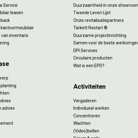
 a Service
Duurzaamheid in onze showroo
ilair leasen
Tweede Leven Lijst
eback
Onze revitalisatiepartners
 kantoormeubilair
Tarkett Restart ®
van inventaris
Duurzame projectinrichting
ering
Samen voor de beste werkomge
DPI Services
Circulaire producten
ase
Wat is een EPD?
twerp
Activiteiten
eplanting
ichten
advies
Vergaderen
 advies
Individueel werken
Concentreren
gement
Wachten
(Video)bellen