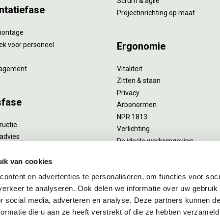
Scrum & agile
ntatiefase
Projectinrichting op maat
montage
Ergonomie
ek voor personeel
agement
Vitaliteit
Zitten & staan
Privacy
sfase
Arbonormen
NPR 1813
ructie
Verlichting
advies
De ideale werkomgeving
verlengend onderhoud
Akoestiek
he reiniging
ik van cookies
Proefstoelen
ent
ontent en advertenties te personaliseren, om functies voor soci
uizing
erkeer te analyseren. Ook delen we informatie over uw gebruik
or social media, adverteren en analyse. Deze partners kunnen 
ormatie die u aan ze heeft verstrekt of die ze hebben verzameld