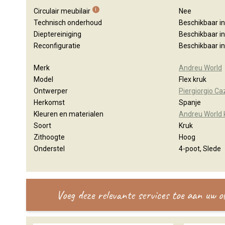
i
Circulair meubilair
Nee
Technisch onderhoud
Beschikbaar i
Dieptereiniging
Beschikbaar i
Reconfiguratie
Beschikbaar i
Merk
Andreu World
Model
Flex kruk
Ontwerper
Piergiorgio C
Herkomst
Spanje
Kleuren en materialen
Andreu World 
Soort
Kruk
Zithoogte
Hoog
Onderstel
4-poot, Slede
Voeg deze relevante services toe aan uw 