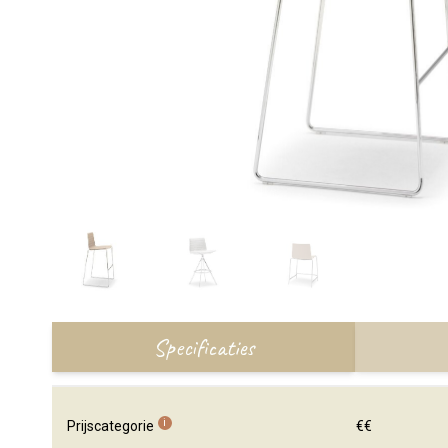
Specificaties
i
Prijscategorie
€€