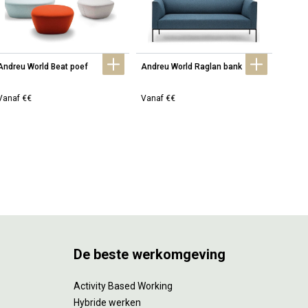
Andreu World Beat poef
Andreu World Raglan bank
Andreu
barkr
Vanaf €€
Vanaf €€
Vanaf
De beste werkomgeving
Activity Based Working
Hybride werken