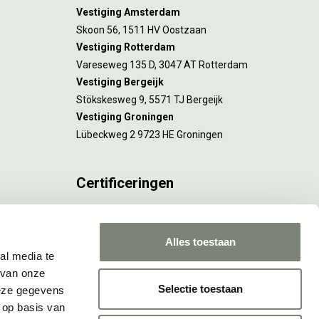
Vestiging Amsterdam
Skoon 56, 1511 HV Oostzaan
Vestiging Rotterdam
Vareseweg 135 D, 3047 AT Rotterdam
Vestiging Bergeijk
Stökskesweg 9, 5571 TJ Bergeijk
Vestiging Groningen
Lübeckweg 2 9723 HE Groningen
Certificeringen
FSC® C173116 geldt voor Amsterdam.
ISO 9001 en 14001 gelden voor Amsterdam,
Alles toestaan
Rotterdam en Culemborg.
al media te
 van onze
Selectie toestaan
deze gegevens
 op basis van