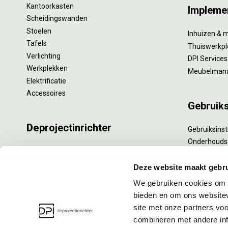
Kantoorkasten
Impleme
Scheidingswanden
Stoelen
Inhuizen & 
Tafels
Thuiswerkpl
Verlichting
DPI Services
Werkplekken
Meubelman
Elektrificatie
Accessoires
Gebruik
De
projectinrichter
Gebruiksinst
Onderhouds
Onze experts
Levensduur
Nieuws
Specialistisc
Deze website maakt gebru
Vacatures
Refurbishm
We gebruiken cookies om c
DPI teamdag
Interne verh
bieden en om ons websitev
site met onze partners vo
combineren met andere inf