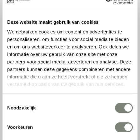
Belangrijke categorieën
Ergonomische bureaustoelen
Deze website maakt gebruik van cookies
Zitsta bureaus
We gebruiken cookies om content en advertenties te
Duo bureaus
personaliseren, om functies voor social media te bieden
Projectstoffering
en om ons websiteverkeer te analyseren. Ook delen we
Akoestische oplossingen
informatie over uw gebruik van onze site met onze
Zitmeubilair
partners voor social media, adverteren en analyse. Deze
Kantoorkasten
partners kunnen deze gegevens combineren met andere
Scheidingswanden
informatie die u aan ze heeft verstrekt of die ze hebben
Stoelen
verzameld op basis van uw gebruik van hun services.
Tafels
Verlichting
Toestemmingsselectie
Werkplekken
Noodzakelijk
Elektrificatie
Accessoires
Voorkeuren
De
projectinrichter