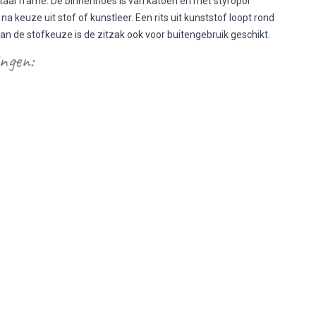
aal frame. De binnenhoes is van katoen en met styropor
na keuze uit stof of kunstleer. Een rits uit kunststof loopt rond
an de stofkeuze is de zitzak ook voor buitengebruik geschikt.
ngen: