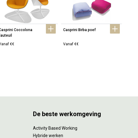
Casprini Coccolona 
Casprini Birba poef
Caspri
fauteuil
Vanaf €€
Vanaf €€
Vanaf
De beste werkomgeving
Activity Based Working
Hybride werken