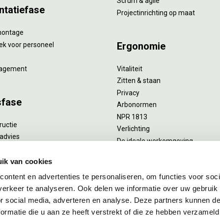
Scrum & agile
ntatiefase
Projectinrichting op maat
montage
Ergonomie
ek voor personeel
agement
Vitaliteit
Zitten & staan
Privacy
sfase
Arbonormen
NPR 1813
ructie
Verlichting
advies
De ideale werkomgeving
verlengend onderhoud
Akoestiek
he reiniging
ik van cookies
Proefstoelen
ent
ontent en advertenties te personaliseren, om functies voor soci
uizing
erkeer te analyseren. Ook delen we informatie over uw gebruik
or social media, adverteren en analyse. Deze partners kunnen 
ormatie die u aan ze heeft verstrekt of die ze hebben verzameld