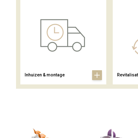
Inhuizen & montage
Revitalisat