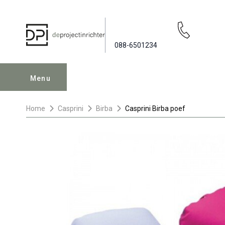
088-6501234
Menu
Home
Casprini
Birba
Casprini Birba poef