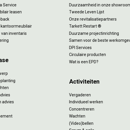
 a Service
Duurzaamheid in onze showroo
ilair leasen
Tweede Leven Lijst
eback
Onze revitalisatiepartners
 kantoormeubilair
Tarkett Restart ®
van inventaris
Duurzame projectinrichting
ering
Samen voor de beste werkomge
DPI Services
Circulaire producten
ase
Wat is een EPD?
twerp
Activiteiten
eplanting
ichten
advies
Vergaderen
 advies
Individueel werken
Concentreren
gement
Wachten
(Video)bellen