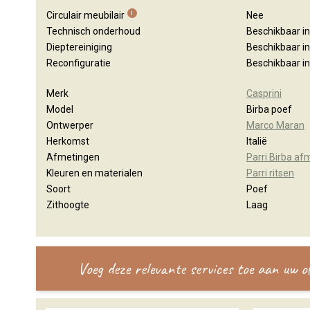
i
Circulair meubilair
Nee
Technisch onderhoud
Beschikbaar i
Dieptereiniging
Beschikbaar i
Reconfiguratie
Beschikbaar i
Merk
Casprini
Model
Birba poef
Ontwerper
Marco Maran
Herkomst
Italië
Afmetingen
Parri Birba af
Kleuren en materialen
Parri ritsen
Soort
Poef
Zithoogte
Laag
Voeg deze relevante services toe aan uw 