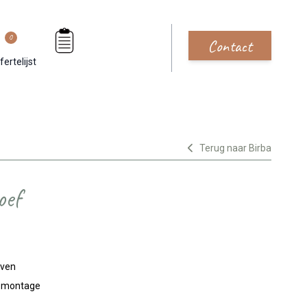
0
Contact
fertelijst
Terug naar Birba
oef
jven
n montage