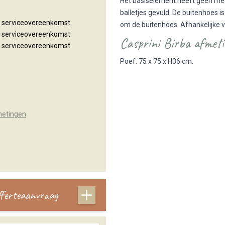
Het basiselement heeft geen met
balletjes gevuld. De buitenhoes is 
n serviceovereenkomst
om de buitenhoes. Afhankelijke v
n serviceovereenkomst
Casprini Birba afmeti
n serviceovereenkomst
Poef: 75 x 75 x H36 cm.
metingen
offerteaanvraag