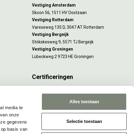
Vestiging Amsterdam
Skoon 56, 1511 HV Oostzaan
Vestiging Rotterdam
Vareseweg 135 D, 3047 AT Rotterdam
Vestiging Bergeijk
Stökskesweg 9, 5571 TJ Bergeijk
Vestiging Groningen
Lübeckweg 2 9723 HE Groningen
Certificeringen
FSC® C173116 geldt voor Amsterdam.
ISO 9001 en 14001 gelden voor Amsterdam,
Alles toestaan
Rotterdam en Culemborg.
al media te
 van onze
Selectie toestaan
deze gegevens
 op basis van