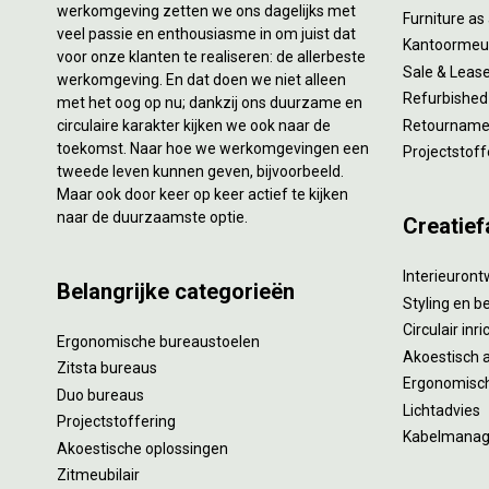
werkomgeving zetten we ons dagelijks met
Furniture as
veel passie en enthousiasme in om juist dat
Kantoormeub
voor onze klanten te realiseren: de allerbeste
Sale & Leas
werkomgeving. En dat doen we niet alleen
Refurbished
met het oog op nu; dankzij ons duurzame en
circulaire karakter kijken we ook naar de
Retourname 
toekomst. Naar hoe we werkomgevingen een
Projectstoff
tweede leven kunnen geven, bijvoorbeeld.
Maar ook door keer op keer actief te kijken
naar de duurzaamste optie.
Creatief
Interieuron
Belangrijke categorieën
Styling en b
Circulair inr
Ergonomische bureaustoelen
Akoestisch 
Zitsta bureaus
Ergonomisch
Duo bureaus
Lichtadvies
Projectstoffering
Kabelmana
Akoestische oplossingen
Zitmeubilair