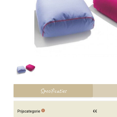
Specificaties
i
Prijscategorie
€€