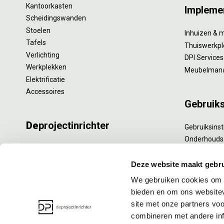
Kantoorkasten
Impleme
Scheidingswanden
Stoelen
Inhuizen & 
Tafels
Thuiswerkpl
Verlichting
DPI Services
Werkplekken
Meubelman
Elektrificatie
Accessoires
Gebruik
De
projectinrichter
Gebruiksinst
Onderhouds
Onze experts
Levensduur
Nieuws
Specialistisc
Deze website maakt gebru
Vacatures
Refurbishm
We gebruiken cookies om c
DPI teamdag
Interne verh
bieden en om ons websitev
site met onze partners vo
combineren met andere inf