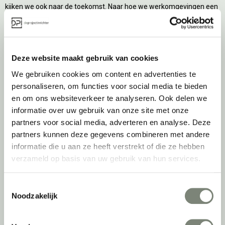
kijken we ook naar de toekomst. Naar hoe we werkomgevingen een
tweede leven kunnen geven, bijvoorbeeld. Maar ook door keer op
keer actief te kijken naar de duurzaamste optie.
Belangrijke categorieën
Deze website maakt gebruik van cookies
We gebruiken cookies om content en advertenties te
Ergonomische bureaustoelen
personaliseren, om functies voor social media te bieden
Zitsta bureaus
en om ons websiteverkeer te analyseren. Ook delen we
Duo bureaus
informatie over uw gebruik van onze site met onze
Projectstoffering
partners voor social media, adverteren en analyse. Deze
Akoestische oplossingen
partners kunnen deze gegevens combineren met andere
Zitmeubilair
informatie die u aan ze heeft verstrekt of die ze hebben
Kantoorkasten
verzameld op basis van uw gebruik van hun services.
Scheidingswanden
Stoelen
Tafels
Toestemmingsselectie
Noodzakelijk
Verlichting
Werkplekken
Elektrificatie