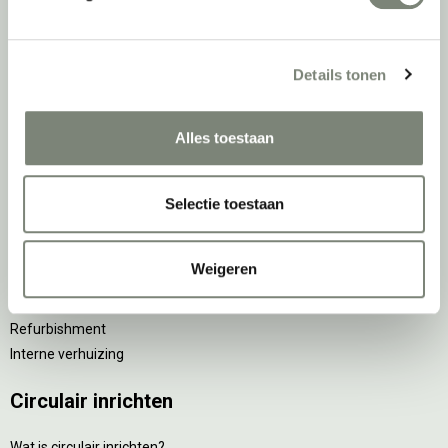
Implementatiefase
Inhuizen & montage
Details tonen
Thuiswerkplek voor personeel
DPI Services
Alles toestaan
Meubelmanagement
Gebruiksfase
Selectie toestaan
Gebruiksinstructie
Onderhoudsadvies
Weigeren
Levensduurverlengend onderhoud
Specialistische reiniging
Refurbishment
Interne verhuizing
Circulair inrichten
Wat is circulair inrichten?