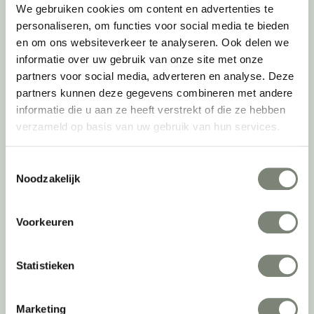
Inventarisatie werkomgeving
We gebruiken cookies om content en advertenties te
Werkprocesanalyse
personaliseren, om functies voor social media te bieden
Furniture as a Service
en om ons websiteverkeer te analyseren. Ook delen we
Kantoormeubilair leasen
informatie over uw gebruik van onze site met onze
Sale & Leaseback
partners voor social media, adverteren en analyse. Deze
Refurbished kantoormeubilair
partners kunnen deze gegevens combineren met andere
Retourname van inventaris
informatie die u aan ze heeft verstrekt of die ze hebben
Projectstoffering
verzameld op basis van uw gebruik van hun services.
Creatiefase
Toestemmingsselectie
Noodzakelijk
Interieurontwerp
Styling en beplanting
Voorkeuren
Circulair inrichten
Akoestisch advies
Ergonomisch advies
Statistieken
Lichtadvies
Kabelmanagement
Marketing