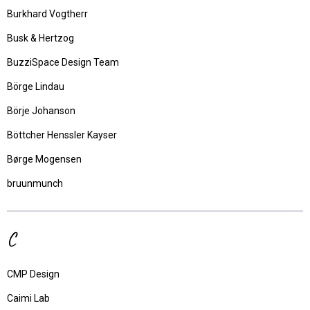
Burkhard Vogtherr
Busk & Hertzog
BuzziSpace Design Team
Börge Lindau
Börje Johanson
Böttcher Henssler Kayser
Børge Mogensen
bruunmunch
C
CMP Design
Caimi Lab