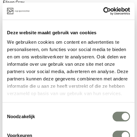
Eileen Gray
Emmanuel Babled
Enrico Baleri
Deze website maakt gebruik van cookies
Enrico Franzolini
We gebruiken cookies om content en advertenties te
Enrico Fratesi
personaliseren, om functies voor social media te bieden
Enzo Berti
en om ons websiteverkeer te analyseren. Ook delen we
informatie over uw gebruik van onze site met onze
Eric Solé
partners voor social media, adverteren en analyse. Deze
Erik Magnussen
partners kunnen deze gegevens combineren met andere
informatie die u aan ze heeft verstrekt of die ze hebben
Erik Munnikhof
verzameld op basis van uw gebruik van hun services.
Estudi Manel Molina
Estudio Andreu
Toestemmingsselectie
Noodzakelijk
Eugeni Quitllet
Eugenio Gerli
Voorkeuren