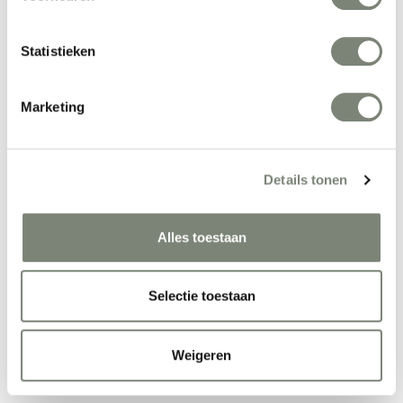
Eva Larsson
Statistieken
F
Marketing
F.J. Mangado
FAO
Details tonen
FRONT
Fabio Bortolani
Alles toestaan
Fabrizio Batoni
Fattorini+Rizzini+Partners
Selectie toestaan
Favaretto & Partners
Felix Diener en Ulf Moritz
Weigeren
Ferruccio Laviani