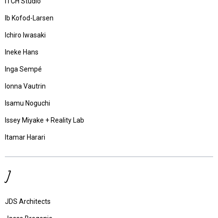
ITCH Studio
Ib Kofod-Larsen
Ichiro Iwasaki
Ineke Hans
Inga Sempé
Ionna Vautrin
Isamu Noguchi
Issey Miyake + Reality Lab
Itamar Harari
J
JDS Architects