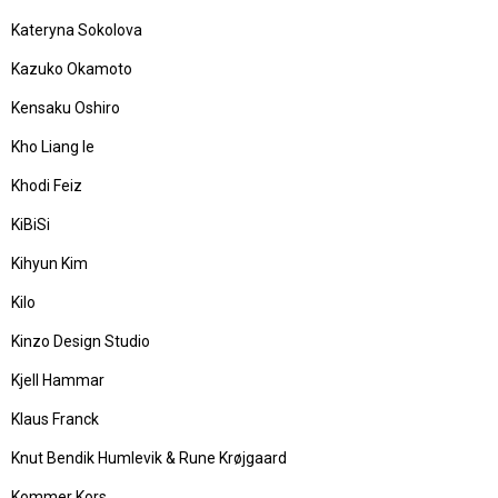
Kateryna Sokolova
Kazuko Okamoto
Kensaku Oshiro
Kho Liang Ie
Khodi Feiz
KiBiSi
Kihyun Kim
Kilo
Kinzo Design Studio
Kjell Hammar
Klaus Franck
Knut Bendik Humlevik & Rune Krøjgaard
Kommer Kors