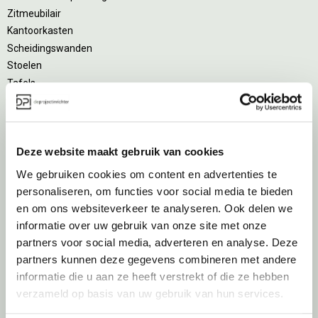
Zitmeubilair
Kantoorkasten
Scheidingswanden
Stoelen
Tafels
Verlichting
Werkplekken
Elektrificatie
Deze website maakt gebruik van cookies
Accessoires
We gebruiken cookies om content en advertenties te
De
projectinrichter
personaliseren, om functies voor social media te bieden
en om ons websiteverkeer te analyseren. Ook delen we
Onze experts
informatie over uw gebruik van onze site met onze
Nieuws
partners voor social media, adverteren en analyse. Deze
Vacatures
partners kunnen deze gegevens combineren met andere
DPI teamdag
informatie die u aan ze heeft verstrekt of die ze hebben
verzameld op basis van uw gebruik van hun services.
Inventarisatiefase