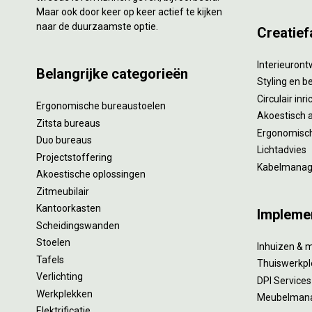
Maar ook door keer op keer actief te kijken
naar de duurzaamste optie.
Creatief
Interieuron
Belangrijke categorieën
Styling en b
Circulair inr
Ergonomische bureaustoelen
Akoestisch 
Zitsta bureaus
Ergonomisch
Duo bureaus
Lichtadvies
Projectstoffering
Kabelmana
Akoestische oplossingen
Zitmeubilair
Kantoorkasten
Impleme
Scheidingswanden
Stoelen
Inhuizen & 
Tafels
Thuiswerkpl
Verlichting
DPI Services
Werkplekken
Meubelman
Elektrificatie