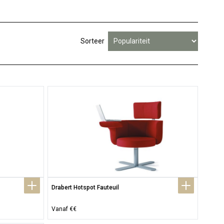
Sorteer
Drabert Hotspot Fauteuil
Vanaf €€