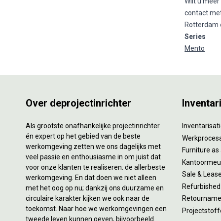
Wilt u meer
contact met
Rotterdam o
Series
Mento
Over deprojectinrichter
Inventar
Als grootste onafhankelijke projectinrichter
Inventarisa
én expert op het gebied van de beste
Werkproces
werkomgeving zetten we ons dagelijks met
Furniture as
veel passie en enthousiasme in om juist dat
Kantoormeub
voor onze klanten te realiseren: de allerbeste
Sale & Leas
werkomgeving. En dat doen we niet alleen
Refurbished
met het oog op nu; dankzij ons duurzame en
circulaire karakter kijken we ook naar de
Retourname 
toekomst. Naar hoe we werkomgevingen een
Projectstoff
tweede leven kunnen geven, bijvoorbeeld.