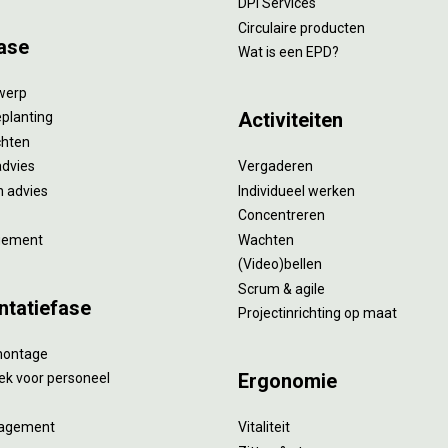
DPI Services
Circulaire producten
ase
Wat is een EPD?
twerp
Activiteiten
eplanting
ichten
advies
Vergaderen
 advies
Individueel werken
Concentreren
gement
Wachten
(Video)bellen
Scrum & agile
ntatiefase
Projectinrichting op maat
montage
Ergonomie
ek voor personeel
agement
Vitaliteit