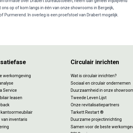
 informatie over Drabert bureaustoelen, neem dan geheel vrijblijvend
 ons op of kom langs in één van onze showrooms in Bergeijk,
f Purmerend. In overleg is een proefstoel van Drabert mogelijk.
isatiefase
Circulair inrichten
tie werkomgeving
Wat is circulair inrichten?
analyse
Sociaal en circulair ondernemen
 a Service
Duurzaamheid in onze showroo
ilair leasen
Tweede Leven Lijst
eback
Onze revitalisatiepartners
 kantoormeubilair
Tarkett Restart ®
van inventaris
Duurzame projectinrichting
ering
Samen voor de beste werkomge