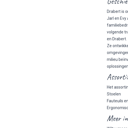
Geschie
Drabert is 
Jarl en Evy
familiebedr
volgende tr
en Drabert.
Ze ontwikke
omgevingen 
milieu beïn
oplossingen
Assorti
Het assorti
Stoelen
Fauteuils e
Ergonomisc
Meer in