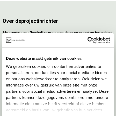
Over deprojectinrichter
Als grootste onafhankelijke projectinrichter én expert op het gebied
van de beste werkomgeving zetten we ons dagelijks met veel
passie en enthousiasme in om juist dat voor onze klanten te
realiseren: de allerbeste werkomgeving. En dat doen we niet alleen
met het oog op nu; dankzij ons duurzame en circulaire karakter
Deze website maakt gebruik van cookies
kijken we ook naar de toekomst. Naar hoe we werkomgevingen een
tweede leven kunnen geven, bijvoorbeeld. Maar ook door keer op
We gebruiken cookies om content en advertenties te
keer actief te kijken naar de duurzaamste optie.
personaliseren, om functies voor social media te bieden
en om ons websiteverkeer te analyseren. Ook delen we
Belangrijke categorieën
informatie over uw gebruik van onze site met onze
partners voor social media, adverteren en analyse. Deze
Ergonomische bureaustoelen
partners kunnen deze gegevens combineren met andere
Zitsta bureaus
informatie die u aan ze heeft verstrekt of die ze hebben
Duo bureaus
verzameld op basis van uw gebruik van hun services.
Projectstoffering