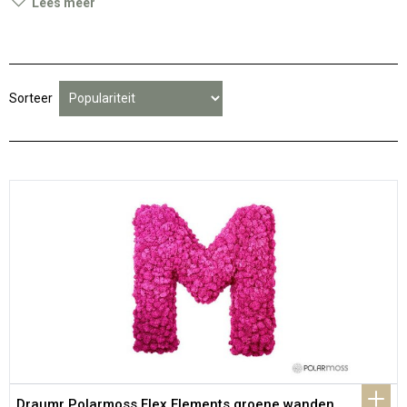
Lees meer
Sorteer
Draumr Polarmoss Flex Elements groene wanden