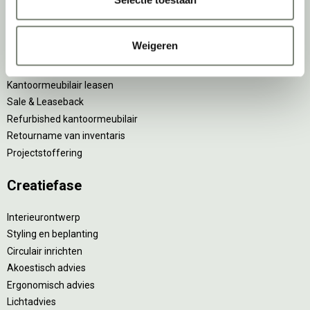
Inventarisatiefase
Inventarisatie werkomgeving
Weigeren
Werkprocesanalyse
Furniture as a Service
Kantoormeubilair leasen
Sale & Leaseback
Refurbished kantoormeubilair
Retourname van inventaris
Projectstoffering
Creatiefase
Interieurontwerp
Styling en beplanting
Circulair inrichten
Akoestisch advies
Ergonomisch advies
Lichtadvies