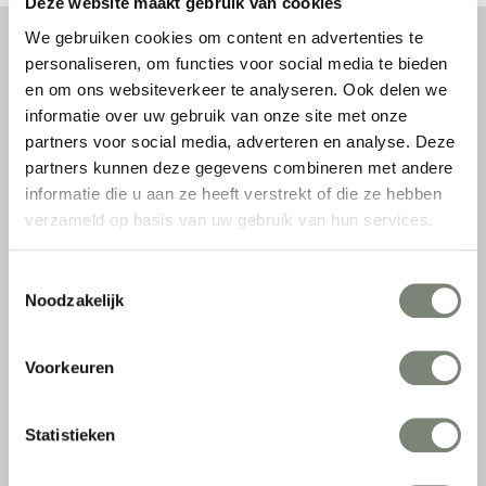
Deze website maakt gebruik van cookies
We gebruiken cookies om content en advertenties te
personaliseren, om functies voor social media te bieden
Over deprojectinrichter
en om ons websiteverkeer te analyseren. Ook delen we
informatie over uw gebruik van onze site met onze
Als grootste onafhankelijke projectinrichter én expert op het gebied
partners voor social media, adverteren en analyse. Deze
van de beste werkomgeving zetten we ons dagelijks met veel
partners kunnen deze gegevens combineren met andere
passie en enthousiasme in om juist dat voor onze klanten te
informatie die u aan ze heeft verstrekt of die ze hebben
realiseren: de allerbeste werkomgeving. En dat doen we niet alleen
verzameld op basis van uw gebruik van hun services.
met het oog op nu; dankzij ons duurzame en circulaire karakter
kijken we ook naar de toekomst. Naar hoe we werkomgevingen een
tweede leven kunnen geven, bijvoorbeeld. Maar ook door keer op
Toestemmingsselectie
Noodzakelijk
keer actief te kijken naar de duurzaamste optie.
Belangrijke categorieën
Voorkeuren
Ergonomische bureaustoelen
Zitsta bureaus
Statistieken
Duo bureaus
Projectstoffering