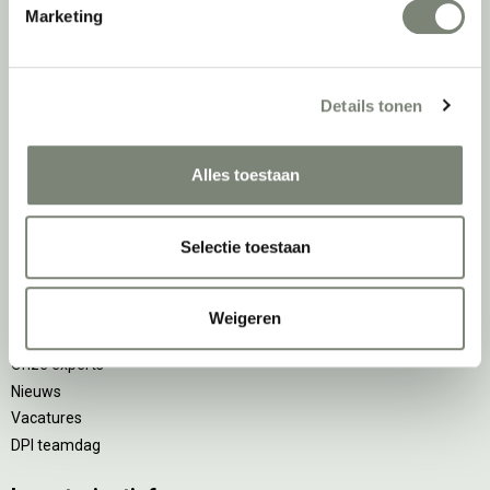
Marketing
Akoestische oplossingen
Zitmeubilair
Kantoorkasten
Scheidingswanden
Details tonen
Stoelen
Tafels
Alles toestaan
Verlichting
Werkplekken
Elektrificatie
Selectie toestaan
Accessoires
De
projectinrichter
Weigeren
Onze experts
Nieuws
Vacatures
DPI teamdag