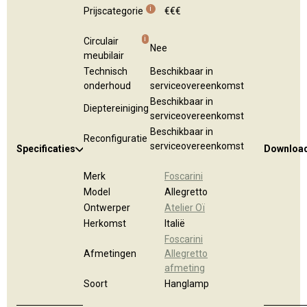
i
Prijscategorie
€€€
i
Circulair
Nee
meubilair
Technisch
Beschikbaar in
onderhoud
serviceovereenkomst
Beschikbaar in
Dieptereiniging
serviceovereenkomst
Beschikbaar in
Reconfiguratie
serviceovereenkomst
Specificaties
Downloa
Merk
Foscarini
Model
Allegretto
Ontwerper
Atelier Oï
Herkomst
Italië
Foscarini
Afmetingen
Allegretto
afmeting
Soort
Hanglamp