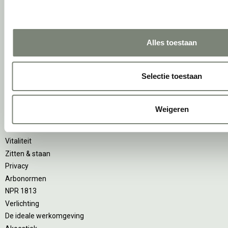
Vergaderen
Individueel werken
Alles toestaan
Concentreren
Wachten
(Video)bellen
Selectie toestaan
Scrum & agile
Projectinrichting op maat
Weigeren
Ergonomie
Vitaliteit
Zitten & staan
Privacy
Arbonormen
NPR 1813
Verlichting
De ideale werkomgeving