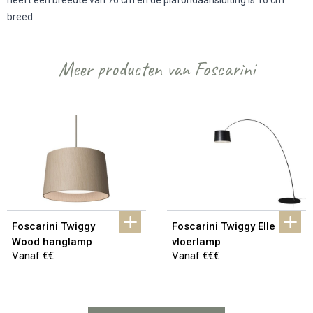
heeft een breedte van 76 cm en de plafondaansluiting is 16 cm
breed.
Meer producten van Foscarini
Foscarini Twiggy 
Foscarini Twiggy Elle 
Wood hanglamp
vloerlamp
Vanaf €€
Vanaf €€€