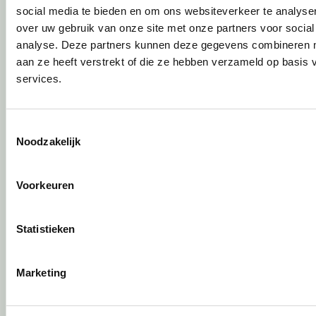
Specialistische reiniging
social media te bieden en om ons websiteverkeer te analyse
Refurbishment
over uw gebruik van onze site met onze partners voor social
Interne verhuizing
analyse. Deze partners kunnen deze gegevens combineren me
aan ze heeft verstrekt of die ze hebben verzameld op basis
Circulair inrichten
services.
Wat is circulair inrichten?
Sociaal en circulair ondernemen
Toestemmingsselectie
Duurzaamheid in onze showrooms
Noodzakelijk
Tweede Leven Lijst
Onze revitalisatiepartners
Voorkeuren
Tarkett Restart ®
Duurzame projectinrichting
Samen voor de beste werkomgeving
Statistieken
DPI Services
Circulaire producten
Marketing
Wat is een EPD?
Activiteiten