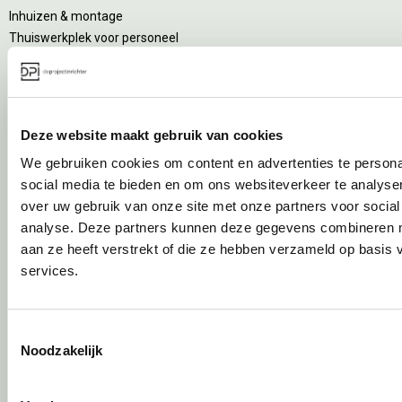
Inhuizen & montage
Thuiswerkplek voor personeel
DPI Services
Meubelmanagement
Gebruiksfase
Deze website maakt gebruik van cookies
We gebruiken cookies om content en advertenties te persona
Gebruiksinstructie
social media te bieden en om ons websiteverkeer te analyse
Onderhoudsadvies
over uw gebruik van onze site met onze partners voor social
Levensduurverlengend onderhoud
analyse. Deze partners kunnen deze gegevens combineren me
Specialistische reiniging
aan ze heeft verstrekt of die ze hebben verzameld op basis
Refurbishment
services.
Interne verhuizing
Circulair inrichten
Toestemmingsselectie
Noodzakelijk
Wat is circulair inrichten?
Sociaal en circulair ondernemen