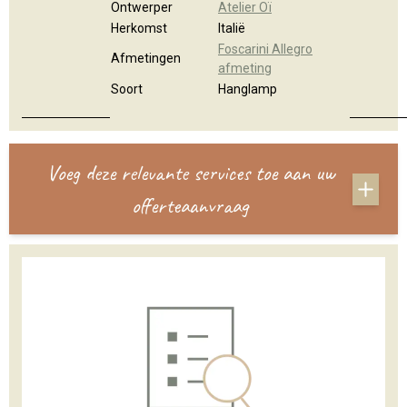
Ontwerper
Atelier Oï
Herkomst
Italië
Foscarini Allegro
Afmetingen
afmeting
Soort
Hanglamp
Voeg deze relevante services toe aan uw
offerteaanvraag