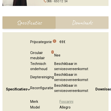
088 - 650 12 34
Specificaties
Downloads
i
Prijscategorie
€€€
i
Circulair
Nee
meubilair
Technisch
Beschikbaar in
onderhoud
serviceovereenkomst
Beschikbaar in
Dieptereiniging
serviceovereenkomst
Beschikbaar in
Reconfiguratie
Specificaties
Downloa
serviceovereenkomst
Merk
Foscarini
Model
Allegro