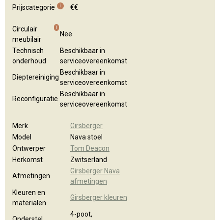
Algemene brochure
Kleuren en materialen
i
Prijscategorie
€€
i
Circulair
Nee
meubilair
Technisch
Beschikbaar in
onderhoud
serviceovereenkomst
Beschikbaar in
Dieptereiniging
serviceovereenkomst
Beschikbaar in
Reconfiguratie
serviceovereenkomst
Merk
Girsberger
Model
Nava stoel
Ontwerper
Tom Deacon
Herkomst
Zwitserland
Girsberger Nava
Afmetingen
afmetingen
Kleuren en
Girsberger kleuren
materialen
4-poot,
Onderstel