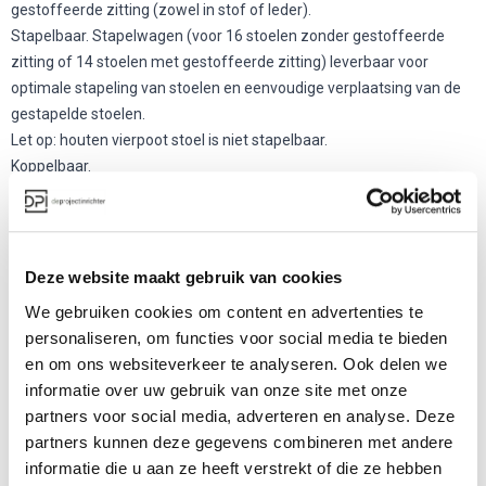
gestoffeerde zitting (zowel in stof of leder).
Stapelbaar. Stapelwagen (voor 16 stoelen zonder gestoffeerde
zitting of 14 stoelen met gestoffeerde zitting) leverbaar voor
optimale stapeling van stoelen en eenvoudige verplaatsing van de
gestapelde stoelen.
Let op: houten vierpoot stoel is niet stapelbaar.
Koppelbaar.
Ontworpen door: Tom Deacon.
Over de ontwerper Tom Deacon
De Nava is ontworper door Tom Deacon. Hij kiest in zijn designs vaak
Deze website maakt gebruik van cookies
voor “rustige” ontwerpen. Ook heeft Deacon een tijd gewerkt als
We gebruiken cookies om content en advertenties te
kunstenaar, tegenwoordig is hij weer volledig terug als designer van
personaliseren, om functies voor social media te bieden
producten.
en om ons websiteverkeer te analyseren. Ook delen we
Over Girsberger
informatie over uw gebruik van onze site met onze
partners voor social media, adverteren en analyse. Deze
Girsberger meubilair voor op kantoor, in de vergaderkamer of voor
partners kunnen deze gegevens combineren met andere
uw entree. Girsberger is de specialist voor tafels en stoelen. Al 120
informatie die u aan ze heeft verstrekt of die ze hebben
jaar produceert het merk innovatieve oplossingen rond het thema