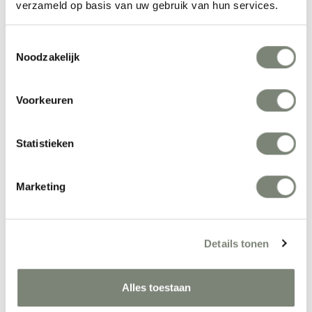
verzameld op basis van uw gebruik van hun services.
zitten.
Toestemmingsselectie
Noodzakelijk
Meer producten van Girsberger
Voorkeuren
Statistieken
Marketing
Girsberger Marva 
Girsberger Velum 
bureaustoel
Fauteuil
Details tonen
Vanaf €
Vanaf €€€
Alles toestaan