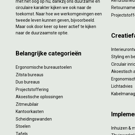
Refurbished
met het oog op nu; dankzij ons duurzame en
circulaire karakter kijken we ook naar de
Retourname 
toekomst. Naar hoe we werkomgevingen een
Projectstoff
tweede leven kunnen geven, bijvoorbeeld.
Maar ook door keer op keer actief te kijken
naar de duurzaamste optie.
Creatief
Interieuron
Belangrijke categorieën
Styling en b
Circulair inr
Ergonomische bureaustoelen
Akoestisch 
Zitsta bureaus
Ergonomisch
Duo bureaus
Lichtadvies
Projectstoffering
Kabelmana
Akoestische oplossingen
Zitmeubilair
Kantoorkasten
Impleme
Scheidingswanden
Stoelen
Inhuizen & 
Tafels