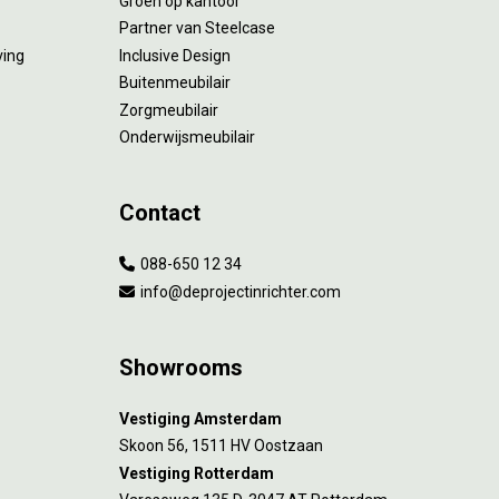
Groen op kantoor
Partner van Steelcase
ving
Inclusive Design
Buitenmeubilair
Zorgmeubilair
Onderwijsmeubilair
Contact
088-650 12 34
info@deprojectinrichter.com
Showrooms
Vestiging Amsterdam
Skoon 56, 1511 HV Oostzaan
Vestiging Rotterdam