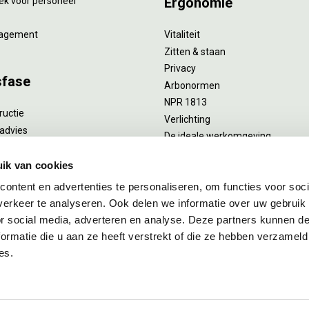
Ergonomie
ek voor personeel
agement
Vitaliteit
Zitten & staan
Privacy
sfase
Arbonormen
NPR 1813
ructie
Verlichting
advies
De ideale werkomgeving
verlengend onderhoud
Akoestiek
he reiniging
ik van cookies
Proefstoelen
ent
ontent en advertenties te personaliseren, om functies voor soci
uizing
erkeer te analyseren. Ook delen we informatie over uw gebruik
or social media, adverteren en analyse. Deze partners kunnen 
ormatie die u aan ze heeft verstrekt of die ze hebben verzameld
es.