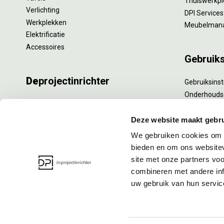
Thuiswerkpl
Verlichting
DPI Services
Werkplekken
Meubelman
Elektrificatie
Accessoires
Gebruik
De
projectinrichter
Gebruiksinst
Onderhouds
Onze experts
Levensduur
Nieuws
Specialistisc
Deze website maakt gebru
Vacatures
Refurbishm
We gebruiken cookies om c
DPI teamdag
Interne verh
bieden en om ons websitev
site met onze partners vo
combineren met andere inf
uw gebruik van hun servic