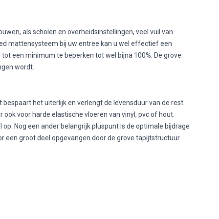
wen, als scholen en overheidsinstellingen, veel vuil van
ed mattensysteem bij uw entree kan u wel effectief een
l tot een minimum te beperken tot wel bijna 100%. De grove
angen wordt.
spaart het uiterlijk en verlengt de levensduur van de rest
 ook voor harde elastische vloeren van vinyl, pvc of hout.
 op. Nog een ander belangrijk pluspunt is de optimale bijdrage
or een groot deel opgevangen door de grove tapijtstructuur