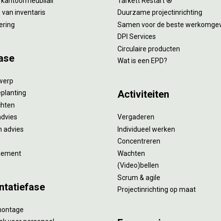
 kantoormeubilair
Tarkett Restart ®
van inventaris
Duurzame projectinrichting
ering
Samen voor de beste werkomge
DPI Services
Circulaire producten
ase
Wat is een EPD?
twerp
Activiteiten
eplanting
ichten
advies
Vergaderen
 advies
Individueel werken
Concentreren
gement
Wachten
(Video)bellen
Scrum & agile
ntatiefase
Projectinrichting op maat
montage