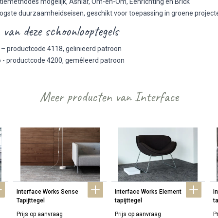
atiemethodes mogelijk, Ashlar, Om-en-Om, Eénrichting en Brick
ogste duurzaamheidseisen, geschikt voor toepassing in groene projec
 van deze schoonlooptegels
– productcode 4118, gelinieerd patroon
o
- productcode 4200, gemêleerd patroon
Meer producten van Interface
Interface Works Sense 
Interface Works Element 
I
Tapijttegel
tapijttegel
ta
Prijs op aanvraag
Prijs op aanvraag
P