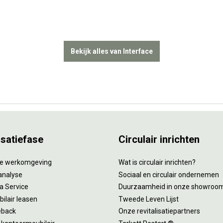
Bekijk alles van Interface
isatiefase
Circulair inrichten
tie werkomgeving
Wat is circulair inrichten?
analyse
Sociaal en circulair ondernemen
 a Service
Duurzaamheid in onze showroo
ilair leasen
Tweede Leven Lijst
eback
Onze revitalisatiepartners