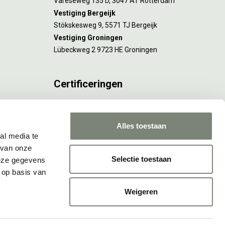
Vareseweg 135 D, 3047 AT Rotterdam
Vestiging Bergeijk
Stökskesweg 9, 5571 TJ Bergeijk
Vestiging Groningen
Lübeckweg 2 9723 HE Groningen
Certificeringen
FSC® C173116 geldt voor Amsterdam.
ISO 9001 en 14001 gelden voor Amsterdam,
Alles toestaan
Rotterdam en Culemborg.
al media te
 van onze
Selectie toestaan
deze gegevens
 op basis van
Weigeren