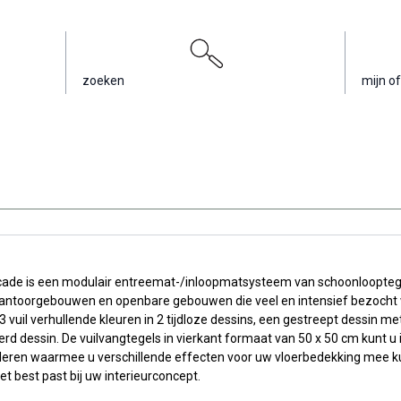
zoeken
mijn of
icade is een modulair entreemat-/inloopmatsysteem van schoonloopteg
kantoorgebouwen en openbare gebouwen die veel en intensief bezocht
3 vuil verhullende kleuren in 2 tijdloze dessins, een gestreept dessin me
d dessin. De vuilvangtegels in vierkant formaat van 50 x 50 cm kunt u 
lleren waarmee u verschillende effecten voor uw vloerbedekking mee k
het best past bij uw interieurconcept.