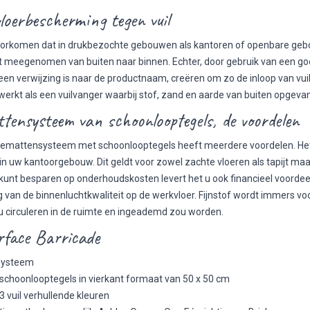
loerbescherming tegen vuil
 voorkomen dat in drukbezochte gebouwen als kantoren of openbare gebou
t meegenomen van buiten naar binnen. Echter, door gebruik van een go
een verwijzing is naar de productnaam, creëren om zo de inloop van vui
 werkt als een vuilvanger waarbij stof, zand en aarde van buiten opgev
tensysteem van schoonlooptegels, de voordelen
emattensysteem met schoonlooptegels heeft meerdere voordelen. Het be
in uw kantoorgebouw. Dit geldt voor zowel zachte vloeren als tapijt maar
 kunt besparen op onderhoudskosten levert het u ook financieel voordeel
 van de binnenluchtkwaliteit op de werkvloer. Fijnstof wordt immers vo
 circuleren in de ruimte en ingeademd zou worden.
rface Barricade
lsysteem
 schoonlooptegels in vierkant formaat van 50 x 50 cm
3 vuil verhullende kleuren