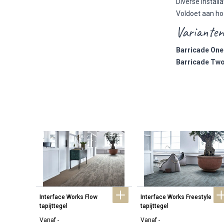
Diverse install
Voldoet aan ho
Varianten
Barricade One
Barricade Tw
Interface Works Flow 
Interface Works Freestyle 
ls
tapijttegel
tapijttegel
Vanaf -
Vanaf -