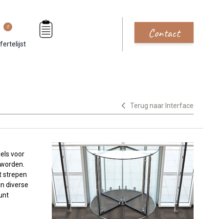
0
Contact
fertelijst
Terug naar Interface
els voor
 worden.
t strepen
in diverse
unt