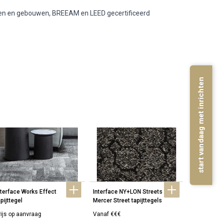
ten en gebouwen, BREEAM en LEED gecertificeerd
start vandaag met inrichten
nterface Works Effect 
Interface NY+LON Streets 
Interface
pijttegel
Mercer Street tapijttegels
Wheler Str
rijs op aanvraag
Vanaf €€€
Vanaf €€