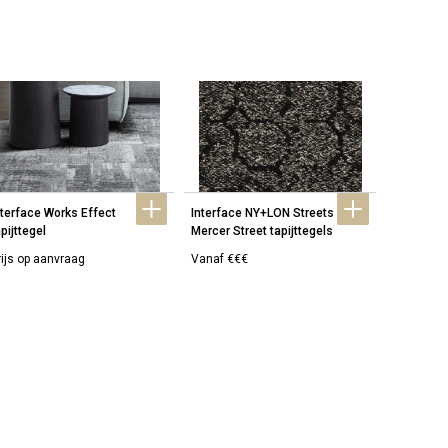
nterface Works Effect 
Interface NY+LON Streets 
Interface
pijttegel
Mercer Street tapijttegels
Wheler Str
rijs op aanvraag
Vanaf €€€
Vanaf €€