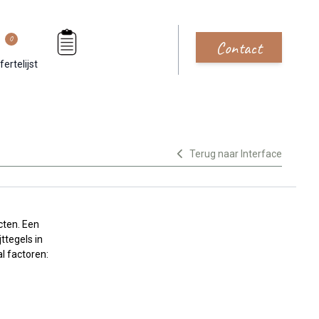
0
Contact
fertelijst
Terug naar Interface
cten. Een
ttegels in
l factoren: