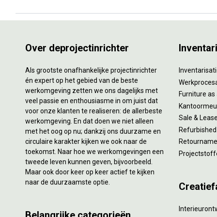
Over deprojectinrichter
Inventar
Als grootste onafhankelijke projectinrichter
Inventarisa
én expert op het gebied van de beste
Werkproces
werkomgeving zetten we ons dagelijks met
Furniture as
veel passie en enthousiasme in om juist dat
Kantoormeub
voor onze klanten te realiseren: de allerbeste
Sale & Leas
werkomgeving. En dat doen we niet alleen
Refurbished
met het oog op nu; dankzij ons duurzame en
circulaire karakter kijken we ook naar de
Retourname 
toekomst. Naar hoe we werkomgevingen een
Projectstoff
tweede leven kunnen geven, bijvoorbeeld.
Maar ook door keer op keer actief te kijken
naar de duurzaamste optie.
Creatief
Interieuron
Belangrijke categorieën