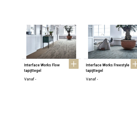
Interface Works Flow 
Interface Works Freestyle 
ls
tapijttegel
tapijttegel
Vanaf -
Vanaf -