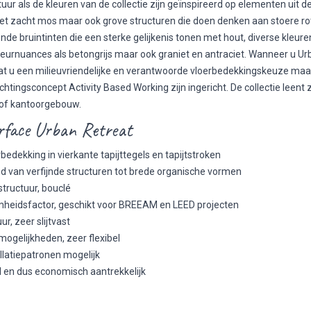
uur als de kleuren van de collectie zijn geïnspireerd op elementen uit
met zacht mos maar ook grove structuren die doen denken aan stoere rot
ende bruintinten die een sterke gelijkenis tonen met hout, diverse kleu
kleurnuances als betongrijs maar ook graniet en antraciet. Wanneer u U
at u een milieuvriendelijke en verantwoorde vloerbedekkingskeuze maak
richtingsconcept
Activity Based Working
zijn ingericht. De collectie lee
 of kantoorgebouw.
rface Urban Retreat
bedekking in vierkante tapijttegels en tapijtstroken
nd van verfijnde structuren tot brede organische vormen
structuur, bouclé
heidsfactor, geschikt voor BREEAM en LEED projecten
r, zeer slijtvast
mogelijkheden, zeer flexibel
llatiepatronen mogelijk
l en dus economisch aantrekkelijk