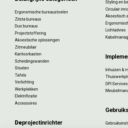
Styling en b
Circulair inr
Ergonomische bureaustoelen
Akoestisch 
Zitsta bureaus
Ergonomisch
Duo bureaus
Lichtadvies
Projectstoffering
Kabelmana
Akoestische oplossingen
Zitmeubilair
Kantoorkasten
Impleme
Scheidingswanden
Stoelen
Inhuizen & 
Tafels
Thuiswerkpl
Verlichting
DPI Services
Werkplekken
Meubelman
Elektrificatie
Accessoires
Gebruik
De
projectinrichter
Gebruiksinst