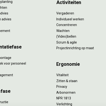
Activiteiten
eplanting
ichten
advies
Vergaderen
 advies
Individueel werken
Concentreren
gement
Wachten
(Video)bellen
Scrum & agile
ntatiefase
Projectinrichting op maat
montage
Ergonomie
ek voor personeel
agement
Vitaliteit
Zitten & staan
Privacy
sfase
Arbonormen
NPR 1813
ructie
Verlichting