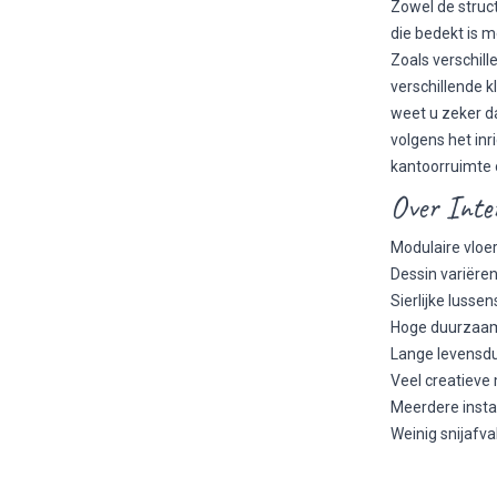
Zowel de struct
die bedekt is 
Zoals verschill
verschillende 
weet u zeker d
volgens het in
kantoorruimte
Over Inte
Modulaire vloer
Dessin variëre
Sierlijke lussen
Hoge duurzaam
Lange levensduu
Veel creatieve 
Meerdere insta
Weinig snijafva