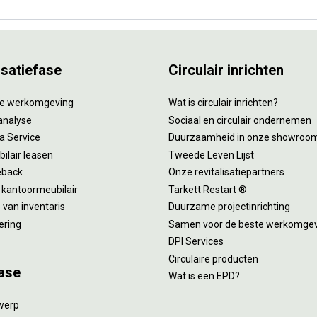
isatiefase
Circulair inrichten
tie werkomgeving
Wat is circulair inrichten?
analyse
Sociaal en circulair ondernemen
 a Service
Duurzaamheid in onze showroo
ilair leasen
Tweede Leven Lijst
eback
Onze revitalisatiepartners
 kantoormeubilair
Tarkett Restart ®
van inventaris
Duurzame projectinrichting
ering
Samen voor de beste werkomge
DPI Services
Circulaire producten
ase
Wat is een EPD?
twerp