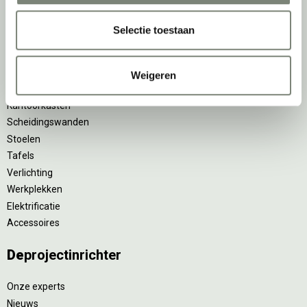
Ergonomische bureaustoelen
Zitsta bureaus
Selectie toestaan
Duo bureaus
Projectstoffering
Akoestische oplossingen
Weigeren
Zitmeubilair
Kantoorkasten
Scheidingswanden
Stoelen
Tafels
Verlichting
Werkplekken
Elektrificatie
Accessoires
De
projectinrichter
Onze experts
Nieuws