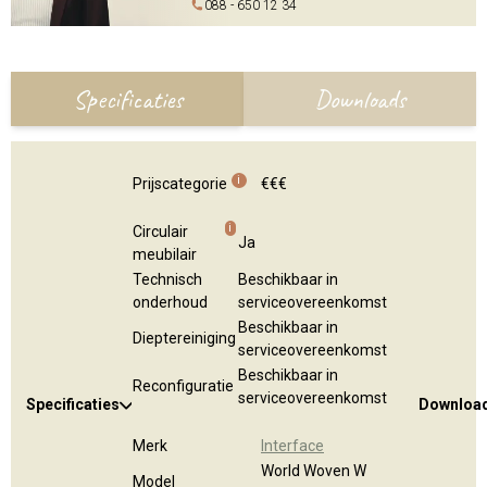
088 - 650 12 34
Specificaties
Downloads
i
Prijscategorie
€€€
i
Circulair
Ja
meubilair
Technisch
Beschikbaar in
onderhoud
serviceovereenkomst
Beschikbaar in
Dieptereiniging
serviceovereenkomst
Beschikbaar in
Reconfiguratie
serviceovereenkomst
Specificaties
Downloa
Merk
Interface
World Woven W
Model