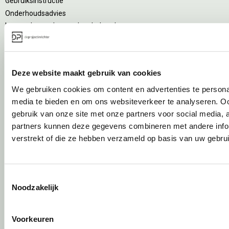
Gebruiksinstructie
Onderhoudsadvies
Levensduurverlengend onderhoud
Specialistische reiniging
Refurbishment
Interne verhuizing
Deze website maakt gebruik van cookies
Circulair inrichten
We gebruiken cookies om content en advertenties te personal
media te bieden en om ons websiteverkeer te analyseren. Oo
Wat is circulair inrichten?
gebruik van onze site met onze partners voor social media,
Sociaal en circulair ondernemen
partners kunnen deze gegevens combineren met andere infor
Duurzaamheid in onze showrooms
verstrekt of die ze hebben verzameld op basis van uw gebru
Tweede Leven Lijst
Onze revitalisatiepartners
Tarkett Restart ®
Toestemmingsselectie
Duurzame projectinrichting
Noodzakelijk
Samen voor de beste werkomgeving
DPI Services
Voorkeuren
Circulaire producten