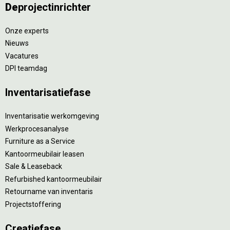
De
projectinrichter
Onze experts
Nieuws
Vacatures
DPI teamdag
Inventarisatiefase
Inventarisatie werkomgeving
Werkprocesanalyse
Furniture as a Service
Kantoormeubilair leasen
Sale & Leaseback
Refurbished kantoormeubilair
Retourname van inventaris
Projectstoffering
Creatiefase