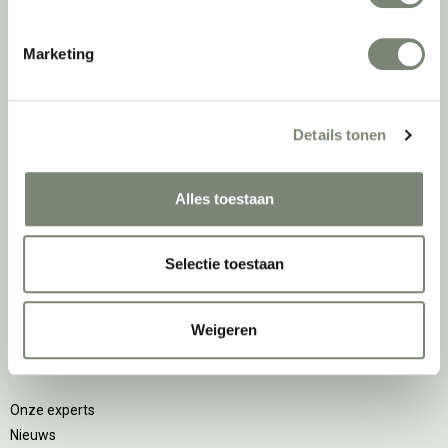
Zitsta bureaus
Duo bureaus
Marketing
Projectstoffering
Akoestische oplossingen
Zitmeubilair
Details tonen
Kantoorkasten
Scheidingswanden
Stoelen
Alles toestaan
Tafels
Verlichting
Selectie toestaan
Werkplekken
Elektrificatie
Accessoires
Weigeren
De
projectinrichter
Onze experts
Nieuws