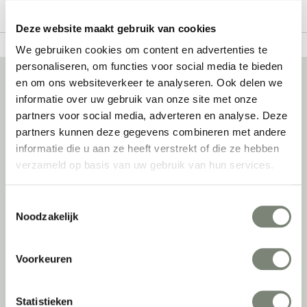
Deze website maakt gebruik van cookies
We gebruiken cookies om content en advertenties te
personaliseren, om functies voor social media te bieden
en om ons websiteverkeer te analyseren. Ook delen we
informatie over uw gebruik van onze site met onze
Over deprojectinrichter
partners voor social media, adverteren en analyse. Deze
partners kunnen deze gegevens combineren met andere
Als grootste onafhankelijke projectinrichter én expert op het gebied
informatie die u aan ze heeft verstrekt of die ze hebben
van de beste werkomgeving zetten we ons dagelijks met veel
verzameld op basis van uw gebruik van hun services.
passie en enthousiasme in om juist dat voor onze klanten te
realiseren: de allerbeste werkomgeving. En dat doen we niet alleen
met het oog op nu; dankzij ons duurzame en circulaire karakter
Toestemmingsselectie
kijken we ook naar de toekomst. Naar hoe we werkomgevingen een
Noodzakelijk
tweede leven kunnen geven, bijvoorbeeld. Maar ook door keer op
keer actief te kijken naar de duurzaamste optie.
Voorkeuren
Belangrijke categorieën
Statistieken
Ergonomische bureaustoelen