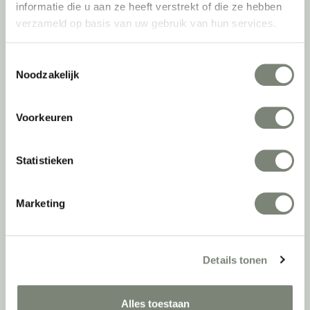
informatie die u aan ze heeft verstrekt of die ze hebben
Nieuws
verzameld op basis van uw gebruik van hun services.
Vacatures
DPI teamdag
Toestemmingsselectie
Noodzakelijk
Inventarisatiefase
Inventarisatie werkomgeving
Voorkeuren
Werkprocesanalyse
Furniture as a Service
Statistieken
Kantoormeubilair leasen
Sale & Leaseback
Refurbished kantoormeubilair
Marketing
Retourname van inventaris
Projectstoffering
Details tonen
Creatiefase
Interieurontwerp
Alles toestaan