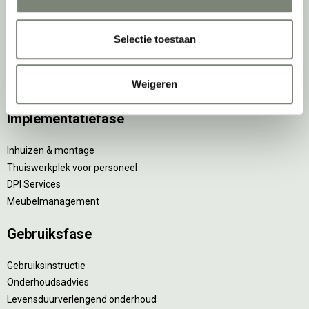
Styling en beplanting
Circulair inrichten
Akoestisch advies
Selectie toestaan
Ergonomisch advies
Lichtadvies
Weigeren
Kabelmanagement
Implementatiefase
Inhuizen & montage
Thuiswerkplek voor personeel
DPI Services
Meubelmanagement
Gebruiksfase
Gebruiksinstructie
Onderhoudsadvies
Levensduurverlengend onderhoud