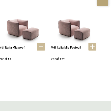
Mdf Italia Mia poef
Mdf Italia Mia Fauteuil
Mdf It
Vanaf €€
Vanaf €€€
Vanaf