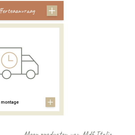
offerteaanvraag
& montage
Meer producten van Mdf Italia