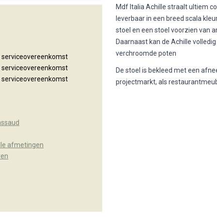
Mdf Italia Achille straalt ultiem c
leverbaar in een breed scala kleu
stoel en een stoel voorzien van 
Daarnaast kan de Achille volledi
verchroomde poten
n serviceovereenkomst
n serviceovereenkomst
De stoel is bekleed met een afne
n serviceovereenkomst
projectmarkt, als restaurantmeubi
assaud
ille afmetingen
ren