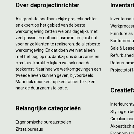
Over deprojectinrichter
Inventar
Als grootste onafhankelijke projectinrichter
Inventarisa
én expert op het gebied van de beste
Werkproces
werkomgeving zetten we ons dagelijks met
Furniture as
veel passie en enthousiasme in om juist dat
Kantoormeub
voor onze klanten te realiseren: de allerbeste
Sale & Leas
werkomgeving. En dat doen we niet alleen
Refurbished
met het oog op nu; dankzij ons duurzame en
circulaire karakter kijken we ook naar de
Retourname 
toekomst. Naar hoe we werkomgevingen een
Projectstoff
tweede leven kunnen geven, bijvoorbeeld.
Maar ook door keer op keer actief te kijken
naar de duurzaamste optie.
Creatief
Interieuron
Belangrijke categorieën
Styling en b
Circulair inr
Ergonomische bureaustoelen
Akoestisch 
Zitsta bureaus
Ergonomisch