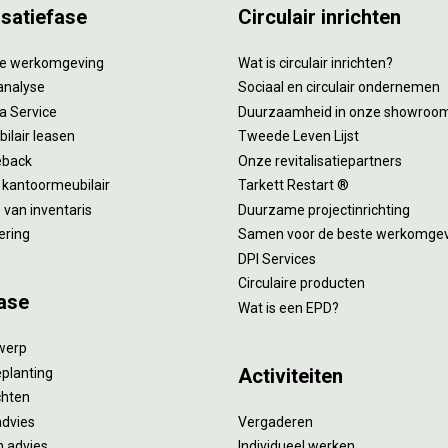
isatiefase
Circulair inrichten
tie werkomgeving
Wat is circulair inrichten?
analyse
Sociaal en circulair ondernemen
 a Service
Duurzaamheid in onze showroo
ilair leasen
Tweede Leven Lijst
eback
Onze revitalisatiepartners
 kantoormeubilair
Tarkett Restart ®
van inventaris
Duurzame projectinrichting
ering
Samen voor de beste werkomge
DPI Services
Circulaire producten
ase
Wat is een EPD?
twerp
Activiteiten
eplanting
ichten
advies
Vergaderen
 advies
Individueel werken