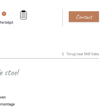
0
Contact
fertelijst
Terug naar Mdf Italia
e stoel
jven
n montage