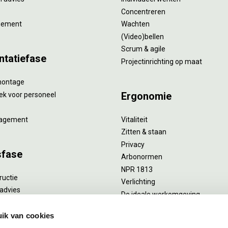
Concentreren
gement
Wachten
(Video)bellen
Scrum & agile
ntatiefase
Projectinrichting op maat
montage
Ergonomie
ek voor personeel
agement
Vitaliteit
Zitten & staan
Privacy
sfase
Arbonormen
NPR 1813
ructie
Verlichting
advies
De ideale werkomgeving
verlengend onderhoud
Akoestiek
he reiniging
ik van cookies
Proefstoelen
ent