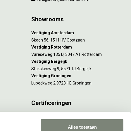
Showrooms
Vestiging Amsterdam
Skoon 56, 1511 HV Oostzaan
Vestiging Rotterdam
Vareseweg 135 D, 3047 AT Rotterdam
Vestiging Bergeijk
Stökskesweg 9, 5571 TJ Bergeijk
Vestiging Groningen
Lübeckweg 2 9723 HE Groningen
Certificeringen
FSC® C173116 geldt voor Amsterdam.
ISO 9001 en 14001 gelden voor Amsterdam,
Alles toestaan
Rotterdam en Culemborg.