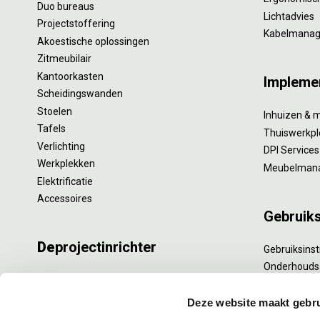
Duo bureaus
Lichtadvies
Projectstoffering
Kabelmana
Akoestische oplossingen
Zitmeubilair
Kantoorkasten
Impleme
Scheidingswanden
Stoelen
Inhuizen & 
Tafels
Thuiswerkpl
Verlichting
DPI Services
Werkplekken
Meubelman
Elektrificatie
Accessoires
Gebruik
De
projectinrichter
Gebruiksinst
Onderhouds
Onze experts
Levensduur
Nieuws
Specialistisc
Deze website maakt gebru
Vacatures
Refurbishm