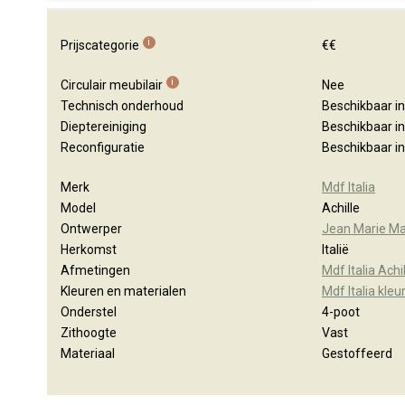
i
Prijscategorie
€€
i
Circulair meubilair
Nee
Technisch onderhoud
Beschikbaar i
Dieptereiniging
Beschikbaar i
Reconfiguratie
Beschikbaar i
Merk
Mdf Italia
Model
Achille
Ontwerper
Jean Marie M
Herkomst
Italië
Afmetingen
Mdf Italia Ach
Kleuren en materialen
Mdf Italia kleu
Onderstel
4-poot
Zithoogte
Vast
Materiaal
Gestoffeerd