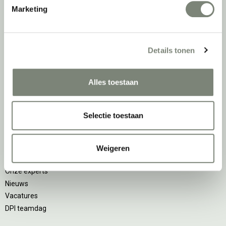
Projectstoffering
Marketing
Akoestische oplossingen
Zitmeubilair
Kantoorkasten
Details tonen
Scheidingswanden
Stoelen
Tafels
Alles toestaan
Verlichting
Werkplekken
Elektrificatie
Selectie toestaan
Accessoires
De
projectinrichter
Weigeren
Onze experts
Nieuws
Vacatures
DPI teamdag