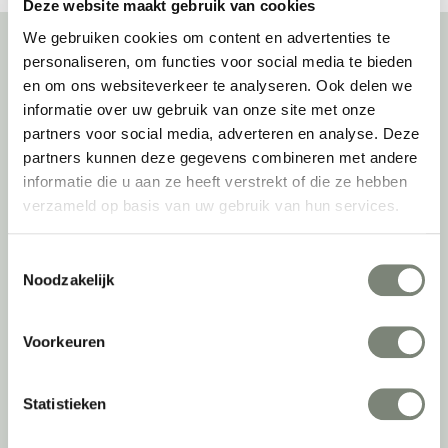
Deze website maakt gebruik van cookies
We gebruiken cookies om content en advertenties te
personaliseren, om functies voor social media te bieden
en om ons websiteverkeer te analyseren. Ook delen we
Over deprojectinrichter
informatie over uw gebruik van onze site met onze
partners voor social media, adverteren en analyse. Deze
Als grootste onafhankelijke projectinrichter én expert op het gebied
van de beste werkomgeving zetten we ons dagelijks met veel
partners kunnen deze gegevens combineren met andere
passie en enthousiasme in om juist dat voor onze klanten te
informatie die u aan ze heeft verstrekt of die ze hebben
realiseren: de allerbeste werkomgeving. En dat doen we niet alleen
verzameld op basis van uw gebruik van hun services.
met het oog op nu; dankzij ons duurzame en circulaire karakter
kijken we ook naar de toekomst. Naar hoe we werkomgevingen een
Toestemmingsselectie
tweede leven kunnen geven, bijvoorbeeld. Maar ook door keer op
Noodzakelijk
keer actief te kijken naar de duurzaamste optie.
Belangrijke categorieën
Voorkeuren
Ergonomische bureaustoelen
Zitsta bureaus
Statistieken
Duo bureaus