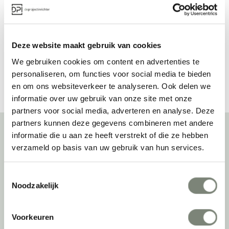
buitenmeubilair
Vanaf €€€
Vanaf €€
Deze website maakt gebruik van cookies
We gebruiken cookies om content en advertenties te
Bekijk alles van MyYour
personaliseren, om functies voor social media te bieden
en om ons websiteverkeer te analyseren. Ook delen we
informatie over uw gebruik van onze site met onze
partners voor social media, adverteren en analyse. Deze
partners kunnen deze gegevens combineren met andere
informatie die u aan ze heeft verstrekt of die ze hebben
verzameld op basis van uw gebruik van hun services.
Over deprojectinrichter
Toestemmingsselectie
Als grootste onafhankelijke projectinrichter én expert op het gebied
Noodzakelijk
van de beste werkomgeving zetten we ons dagelijks met veel
passie en enthousiasme in om juist dat voor onze klanten te
realiseren: de allerbeste werkomgeving. En dat doen we niet alleen
Voorkeuren
met het oog op nu; dankzij ons duurzame en circulaire karakter