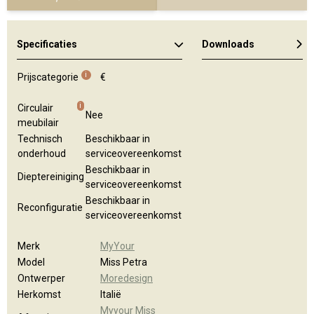
Specificaties
Downloads
Algemene brochure
i
Prijscategorie
€
i
Circulair
Nee
meubilair
Technisch
Beschikbaar in
onderhoud
serviceovereenkomst
Beschikbaar in
Dieptereiniging
serviceovereenkomst
Beschikbaar in
Reconfiguratie
serviceovereenkomst
Merk
MyYour
Model
Miss Petra
Ontwerper
Moredesign
Herkomst
Italië
Myyour Miss