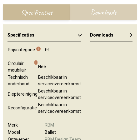
Specificaties
Downloads
Specificaties
Downloads
Kleuren en materialen
Algemene brochure
i
Prijscategorie
€€
i
Circulair
Nee
meubilair
Technisch
Beschikbaar in
onderhoud
serviceovereenkomst
Beschikbaar in
Dieptereiniging
serviceovereenkomst
Beschikbaar in
Reconfiguratie
serviceovereenkomst
Merk
RBM
Model
Ballet
Ontwerper
RBM Design Team