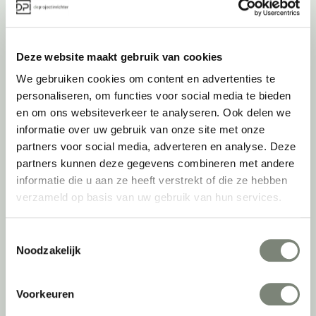
Belangrijke categorieën
Ergonomische bureaustoelen
Deze website maakt gebruik van cookies
Zitsta bureaus
We gebruiken cookies om content en advertenties te
Duo bureaus
personaliseren, om functies voor social media te bieden
Projectstoffering
en om ons websiteverkeer te analyseren. Ook delen we
Akoestische oplossingen
informatie over uw gebruik van onze site met onze
Zitmeubilair
partners voor social media, adverteren en analyse. Deze
Kantoorkasten
partners kunnen deze gegevens combineren met andere
Scheidingswanden
informatie die u aan ze heeft verstrekt of die ze hebben
Stoelen
verzameld op basis van uw gebruik van hun services.
Tafels
Verlichting
Toestemmingsselectie
Werkplekken
Noodzakelijk
Elektrificatie
Accessoires
Voorkeuren
De
projectinrichter