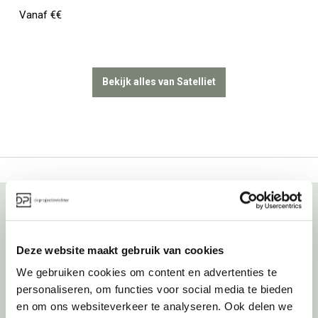
Vanaf €€
Bekijk alles van Satelliet
Over deprojectinrichter
Deze website maakt gebruik van cookies
Als grootste onafhankelijke projectinrichter én expert op het gebied
We gebruiken cookies om content en advertenties te
van de beste werkomgeving zetten we ons dagelijks met veel
personaliseren, om functies voor social media te bieden
passie en enthousiasme in om juist dat voor onze klanten te
en om ons websiteverkeer te analyseren. Ook delen we
realiseren: de allerbeste werkomgeving. En dat doen we niet alleen