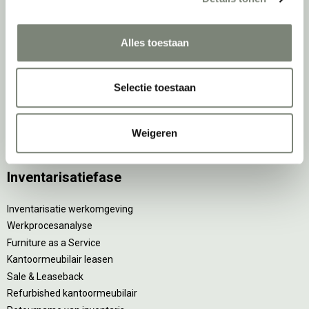
Elektrificatie
Accessoires
Alles toestaan
De
projectinrichter
Selectie toestaan
Onze experts
Nieuws
Vacatures
Weigeren
DPI teamdag
Inventarisatiefase
Inventarisatie werkomgeving
Werkprocesanalyse
Furniture as a Service
Kantoormeubilair leasen
Sale & Leaseback
Refurbished kantoormeubilair