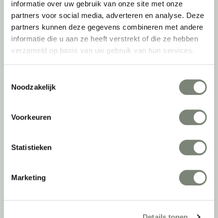
informatie over uw gebruik van onze site met onze
met het oog op nu; dankzij ons duurzame en circulaire karakter
partners voor social media, adverteren en analyse. Deze
kijken we ook naar de toekomst. Naar hoe we werkomgevingen een
partners kunnen deze gegevens combineren met andere
tweede leven kunnen geven, bijvoorbeeld. Maar ook door keer op
informatie die u aan ze heeft verstrekt of die ze hebben
keer actief te kijken naar de duurzaamste optie.
verzameld op basis van uw gebruik van hun services.
Belangrijke categorieën
Toestemmingsselectie
Ergonomische bureaustoelen
Noodzakelijk
Zitsta bureaus
Duo bureaus
Voorkeuren
Projectstoffering
Akoestische oplossingen
Zitmeubilair
Statistieken
Kantoorkasten
Scheidingswanden
Marketing
Stoelen
Tafels
Verlichting
Werkplekken
Details tonen