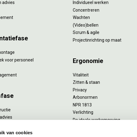
 advies
Individueel werken
Concentreren
gement
Wachten
(Video)bellen
Scrum & agile
ntatiefase
Projectinrichting op maat
montage
Ergonomie
ek voor personeel
agement
Vitaliteit
Zitten & staan
Privacy
sfase
Arbonormen
NPR 1813
ructie
Verlichting
advies
De ideale werkomgeving
verlengend onderhoud
Akoestiek
he reiniging
ik van cookies
Proefstoelen