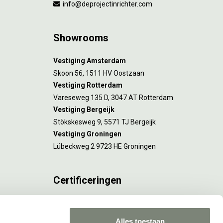
info@deprojectinrichter.com
Showrooms
Vestiging Amsterdam
Skoon 56, 1511 HV Oostzaan
Vestiging Rotterdam
Vareseweg 135 D, 3047 AT Rotterdam
Vestiging Bergeijk
Stökskesweg 9, 5571 TJ Bergeijk
Vestiging Groningen
Lübeckweg 2 9723 HE Groningen
Certificeringen
FSC® C173116 geldt voor Amsterdam.
ISO 9001 en 14001 gelden voor Amsterdam,
Alles toestaan