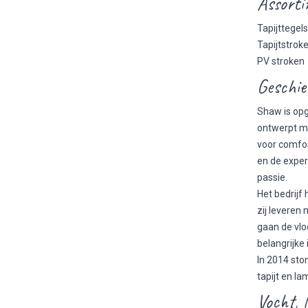
Assorti
Tapijttegel
Tapijtstrok
PV stroken
Geschie
Shaw is opg
ontwerpt m
voor comfor
en de expert
passie.
Het bedrijf
zij leveren
gaan de vlo
belangrijke
In 2014 sto
tapijt en la
Vocht, 