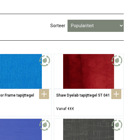
Sorteer
r Frame tapijttegel 
Shaw Dyelab tapijttegel 5T 041
Vanaf €€€