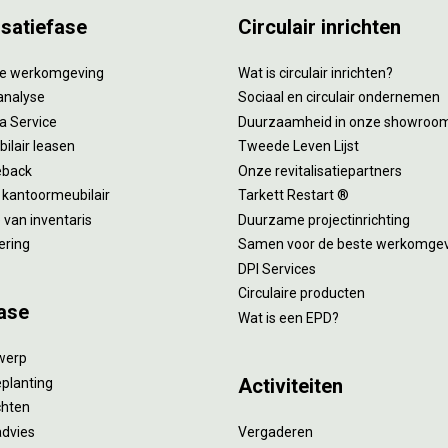
isatiefase
Circulair inrichten
tie werkomgeving
Wat is circulair inrichten?
analyse
Sociaal en circulair ondernemen
 a Service
Duurzaamheid in onze showroo
ilair leasen
Tweede Leven Lijst
eback
Onze revitalisatiepartners
 kantoormeubilair
Tarkett Restart ®
van inventaris
Duurzame projectinrichting
ering
Samen voor de beste werkomge
DPI Services
Circulaire producten
ase
Wat is een EPD?
twerp
Activiteiten
eplanting
ichten
advies
Vergaderen