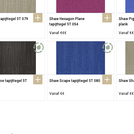
tapijttegel 5T 079
Shaw Hexagon Plane 
Shaw Pigm
tapijttegel 5T 054
plank
Vanaf €€€
Vanaf €€
e tapijttegel 5T 
Shaw Scape tapijttegel 5T 080
Shaw Sha
Vanaf €€
Vanaf €€