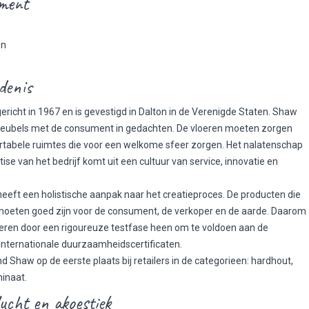
ment
s
en
denis
ericht in 1967 en is gevestigd in Dalton in de Verenigde Staten. Shaw
eubels met de consument in gedachten. De vloeren moeten zorgen
tabele ruimtes die voor een welkome sfeer zorgen. Het nalatenschap
ise van het bedrijf komt uit een cultuur van service, innovatie en
 heeft een holistische aanpak naar het creatieproces. De producten die
 moeten goed zijn voor de consument, de verkoper en de aarde. Daarom
eren door een rigoureuze testfase heen om te voldoen aan de
 internationale duurzaamheidscertificaten.
nd Shaw op de eerste plaats bij retailers in de categorieen: hardhout,
minaat.
lucht en akoestiek