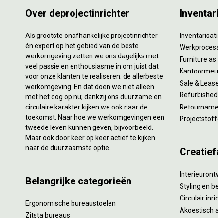
Over deprojectinrichter
Inventar
Als grootste onafhankelijke projectinrichter
Inventarisa
én expert op het gebied van de beste
Werkproces
werkomgeving zetten we ons dagelijks met
Furniture as
veel passie en enthousiasme in om juist dat
Kantoormeub
voor onze klanten te realiseren: de allerbeste
Sale & Leas
werkomgeving. En dat doen we niet alleen
Refurbished
met het oog op nu; dankzij ons duurzame en
circulaire karakter kijken we ook naar de
Retourname 
toekomst. Naar hoe we werkomgevingen een
Projectstoff
tweede leven kunnen geven, bijvoorbeeld.
Maar ook door keer op keer actief te kijken
naar de duurzaamste optie.
Creatief
Interieuron
Belangrijke categorieën
Styling en b
Circulair inr
Ergonomische bureaustoelen
Akoestisch 
Zitsta bureaus