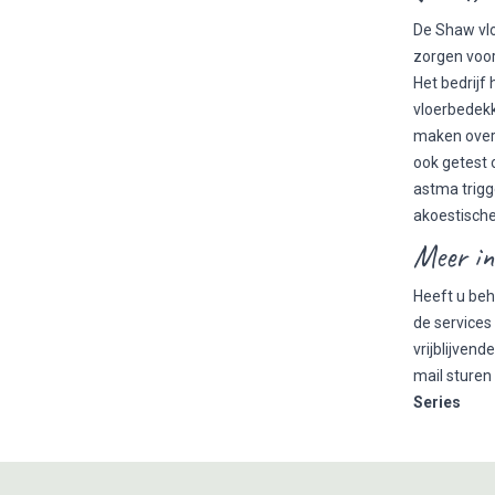
De Shaw vlo
zorgen voor
Het bedrijf
vloerbedekk
maken over 
ook getest o
astma trigg
akoestische
Meer i
Heeft u beh
de services
vrijblijven
mail sturen
Series