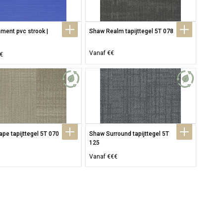
ent pvc strook | 
Shaw Realm tapijttegel 5T 078
Vanaf €€
€
pe tapijttegel 5T 070
Shaw Surround tapijttegel 5T 
125
Vanaf €€€