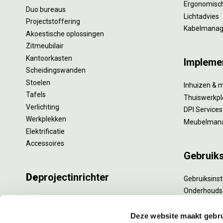
Ergonomisch
Duo bureaus
Lichtadvies
Projectstoffering
Kabelmana
Akoestische oplossingen
Zitmeubilair
Kantoorkasten
Impleme
Scheidingswanden
Stoelen
Inhuizen & 
Tafels
Thuiswerkpl
Verlichting
DPI Services
Werkplekken
Meubelman
Elektrificatie
Accessoires
Gebruik
De
projectinrichter
Gebruiksinst
Onderhouds
Onze experts
Levensduur
Nieuws
Specialistisc
Deze website maakt gebru